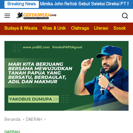
Langsung
t Seleksi Direksi PT MAS Wajib Lewat Mekanisme RUPS
Breaking News
Tang
ke
konten
Budaya & Wisata
Khas & Unik
Olahraga
Literasi
Sosok
B
Beranda
DAERAH
DAERAH