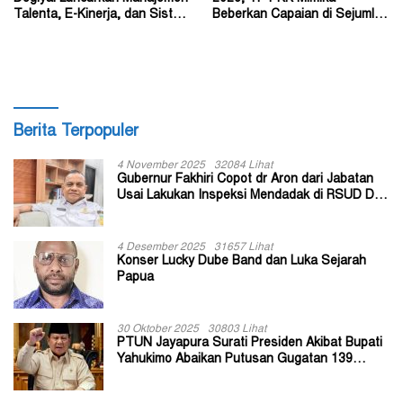
Talenta, E-Kinerja, dan Sistem
Beberkan Capaian di Sejumlah
Dokumen Digital
Sektor Strategis
Berita Terpopuler
4 November 2025
32084 Lihat
Gubernur Fakhiri Copot dr Aron dari Jabatan
Usai Lakukan Inspeksi Mendadak di RSUD Dok
II Jayapura
4 Desember 2025
31657 Lihat
Konser Lucky Dube Band dan Luka Sejarah
Papua
30 Oktober 2025
30803 Lihat
PTUN Jayapura Surati Presiden Akibat Bupati
Yahukimo Abaikan Putusan Gugatan 139
Kepala Kampung