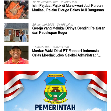
12 November 2025
28588 Lihat
Istri Pejabat Pajak di Manokwari Jadi Korban
Mutilasi, Pelaku Diduga Bekas Kuli Bangunan
20 Januari 2026
21408 Lihat
Gereja yang Melukai Dirinya Sendiri: Pelajaran
dari Keuskupan Bogor
7 Maret 2026
20070 Lihat
Mantan Wakil Dirut PT Freeport Indonesia
Orias Moedak Lolos Seleksi Administratif
Calon ADK OJK