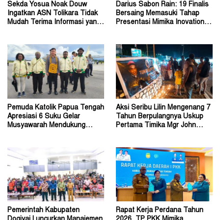
Sekda Yosua Noak Douw
Darius Sabon Rain: 19 Finalis
Ingatkan ASN Tolikara Tidak
Bersaing Memasuki Tahap
Mudah Terima Informasi yang
Presentasi Mimika Inovation
Belum Akurat
Week 2026
Pemuda Katolik Papua Tengah
Aksi Seribu Lilin Mengenang 7
Apresiasi 6 Suku Gelar
Tahun Berpulangnya Uskup
Musyawarah Mendukung
Pertama Timika Mgr John
Perda Jadi Acuan Dewan
Philip Saklil, Pr
Pemerintah Kabupaten
Rapat Kerja Perdana Tahun
Dogiyai Luncurkan Manajemen
2026, TP PKK Mimika