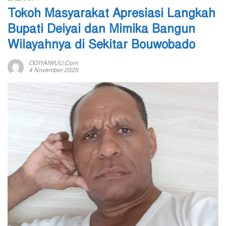
Tokoh Masyarakat Apresiasi Langkah
Bupati Deiyai dan Mimika Bangun
Wilayahnya di Sekitar Bouwobado
ODIYAIWUU.com
4 November 2025