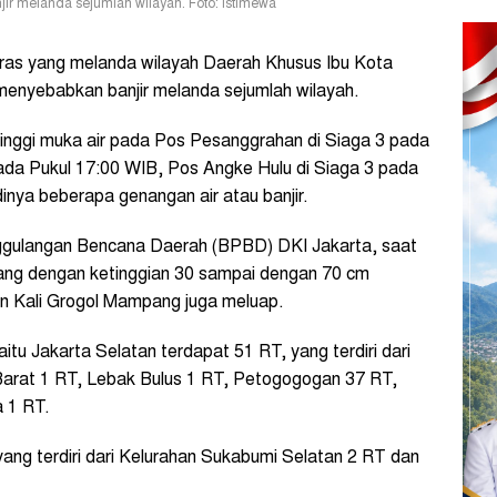
jir melanda sejumlah wilayah. Foto: Istimewa
as yang melanda wilayah Daerah Khusus Ibu Kota
 menyebabkan banjir melanda sejumlah wilayah.
inggi muka air pada Pos Pesanggrahan di Siaga 3 pada
ada Pukul 17:00 WIB, Pos Angke Hulu di Siaga 3 pada
nya beberapa genangan air atau banjir.
ggulangan Bencana Daerah (BPBD) DKI Jakarta, saat
enang dengan ketinggian 30 sampai dengan 70 cm
dan Kali Grogol Mampang juga meluap.
itu Jakarta Selatan terdapat 51 RT, yang terdiri dari
 Barat 1 RT, Lebak Bulus 1 RT, Petogogogan 37 RT,
 1 RT.
ang terdiri dari Kelurahan Sukabumi Selatan 2 RT dan