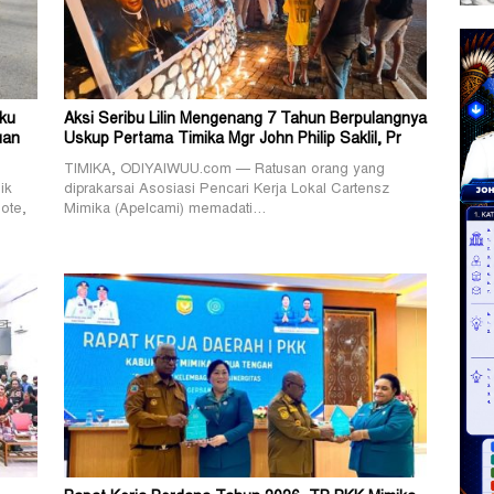
ku
Aksi Seribu Lilin Mengenang 7 Tahun Berpulangnya
uan
Uskup Pertama Timika Mgr John Philip Saklil, Pr
TIMIKA, ODIYAIWUU.com — Ratusan orang yang
ik
diprakarsai Asosiasi Pencari Kerja Lokal Cartensz
ote,
Mimika (Apelcami) memadati…