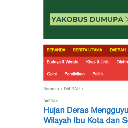
BERANDA
BERITA UTAMA
DAERAH
Budaya & Wisata
Khas & Unik
Olahr
Opini
Pendidikan
Politik
Beranda
DAERAH
DAERAH
Hujan Deras Mengguyur
Wilayah Ibu Kota dan Se