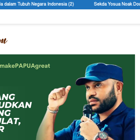
sia (2)
Sekda Yosua Noak Douw Ingatkan ASN Tolikara Tida