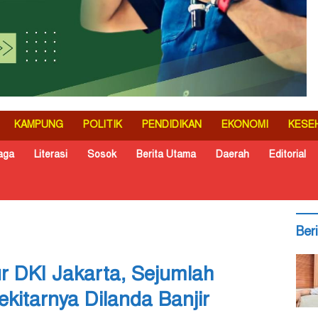
KAMPUNG
POLITIK
PENDIDIKAN
EKONOMI
KESE
aga
Literasi
Sosok
Berita Utama
Daerah
Editorial
Ber
 DKI Jakarta, Sejumlah
kitarnya Dilanda Banjir