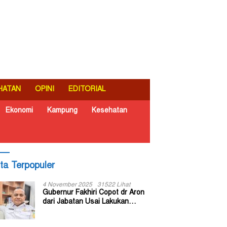
HATAN
OPINI
EDITORIAL
Ekonomi
Kampung
Kesehatan
ita Terpopuler
4 November 2025
31522 Lihat
Gubernur Fakhiri Copot dr Aron
dari Jabatan Usai Lakukan
Inspeksi Mendadak di RSUD Dok
II Jayapura