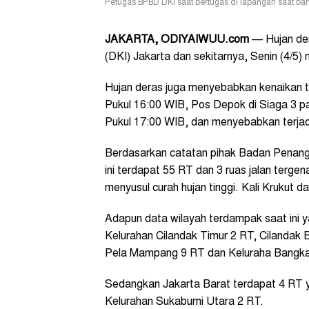
Petugas BPBD DKI saat bertugas di lapangan saat ban
JAKARTA, ODIYAIWUU.com
— Hujan der
(DKI) Jakarta dan sekitarnya, Senin (4/5)
Hujan deras juga menyebabkan kenaikan t
Pukul 16:00 WIB, Pos Depok di Siaga 3 p
Pukul 17:00 WIB, dan menyebabkan terjadi
Berdasarkan catatan pihak Badan Penan
ini terdapat 55 RT dan 3 ruas jalan terg
menyusul curah hujan tinggi. Kali Krukut 
Adapun data wilayah terdampak saat ini ya
Kelurahan Cilandak Timur 2 RT, Cilandak
Pela Mampang 9 RT dan Keluraha Bangka
Sedangkan Jakarta Barat terdapat 4 RT y
Kelurahan Sukabumi Utara 2 RT.