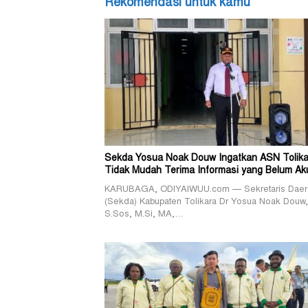
Rekomendasi untuk kamu
Sekda Yosua Noak Douw Ingatkan ASN Tolika
Tidak Mudah Terima Informasi yang Belum Ak
KARUBAGA, ODIYAIWUU.com — Sekretaris Daer
(Sekda) Kabupaten Tolikara Dr Yosua Noak Douw,
S.Sos, M.Si, MA,…