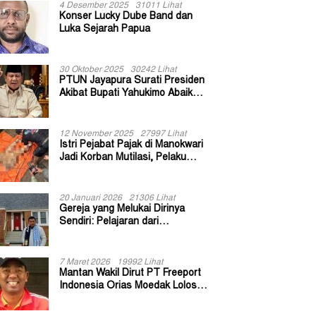
4 Desember 2025
31011 Lihat
Konser Lucky Dube Band dan
Luka Sejarah Papua
30 Oktober 2025
30242 Lihat
PTUN Jayapura Surati Presiden
Akibat Bupati Yahukimo Abaikan
Putusan Gugatan 139 Kepala
Kampung
12 November 2025
27997 Lihat
Istri Pejabat Pajak di Manokwari
Jadi Korban Mutilasi, Pelaku
Diduga Bekas Kuli Bangunan
20 Januari 2026
21306 Lihat
Gereja yang Melukai Dirinya
Sendiri: Pelajaran dari
Keuskupan Bogor
7 Maret 2026
19992 Lihat
Mantan Wakil Dirut PT Freeport
Indonesia Orias Moedak Lolos
Seleksi Administratif Calon ADK
OJK