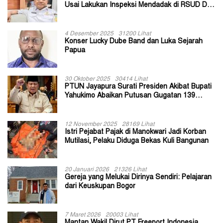
Usai Lakukan Inspeksi Mendadak di RSUD Dok
II Jayapura
4 Desember 2025
31200 Lihat
Konser Lucky Dube Band dan Luka Sejarah
Papua
30 Oktober 2025
30414 Lihat
PTUN Jayapura Surati Presiden Akibat Bupati
Yahukimo Abaikan Putusan Gugatan 139
Kepala Kampung
12 November 2025
28169 Lihat
Istri Pejabat Pajak di Manokwari Jadi Korban
Mutilasi, Pelaku Diduga Bekas Kuli Bangunan
20 Januari 2026
21326 Lihat
Gereja yang Melukai Dirinya Sendiri: Pelajaran
dari Keuskupan Bogor
7 Maret 2026
20003 Lihat