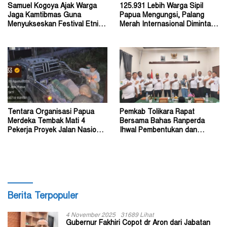
Samuel Kogoya Ajak Warga
125.931 Lebih Warga Sipil
Jaga Kamtibmas Guna
Papua Mengungsi, Palang
Menyukseskan Festival Etnik
Merah Internasional Diminta
Religi dan HUT RI
Segera Turun Tangan
Tentara Organisasi Papua
Pemkab Tolikara Rapat
Merdeka Tembak Mati 4
Bersama Bahas Ranperda
Pekerja Proyek Jalan Nasional
Ihwal Pembentukan dan
di Kabupaten Tolikara
Susunan Perangkat Daerah
Berita Terpopuler
4 November 2025
31689 Lihat
Gubernur Fakhiri Copot dr Aron dari Jabatan