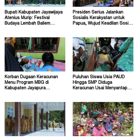
Bupati Kabupaten Jayawijaya
Presiden Serius Jalankan
Atenius Murip: Festival
Sosialis Kerakyatan untuk
Budaya Lembah Baliem
Papua, Wujud Keadilan Sosial
Dongkrak UMKM
bagi Masyarakat
Korban Dugaan Keracunan
Puluhan Siswa Usia PAUD
Menu Program MBG di
Hingga SMP Diduga
Kabupaten Jayapura
Keracunan Usai Menyantap
Diperkirakan Ratusan Orang
Menu Program MBG