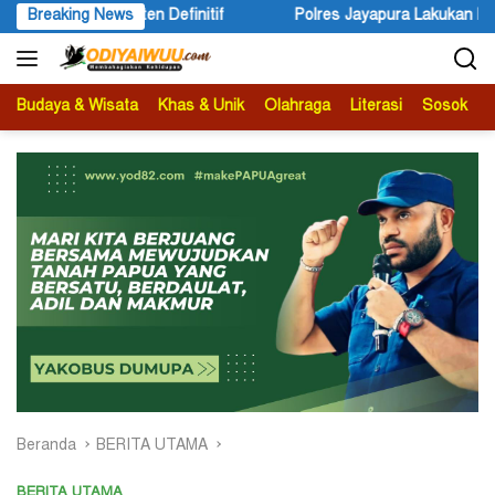
Langsung
olres Jayapura Lakukan Penyelidikan Pasca Keracunan Akibat Dugaa
Breaking News
ke
konten
Budaya & Wisata
Khas & Unik
Olahraga
Literasi
Sosok
B
Beranda
BERITA UTAMA
BERITA UTAMA