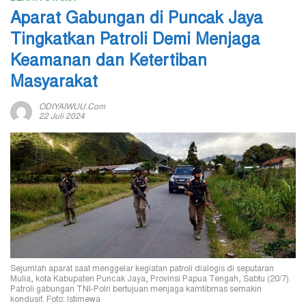
Aparat Gabungan di Puncak Jaya
Tingkatkan Patroli Demi Menjaga
Keamanan dan Ketertiban
Masyarakat
ODIYAIWUU.com
22 Juli 2024
Sejumlah aparat saat menggelar kegiatan patroli dialogis di seputaran
Mulia, kota Kabupaten Puncak Jaya, Provinsi Papua Tengah, Sabtu (20/7).
Patroli gabungan TNI-Polri bertujuan menjaga kamtibmas semakin
kondusif. Foto: Istimewa