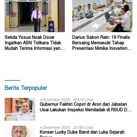
Sekda Yosua Noak Douw
Darius Sabon Rain: 19 Finalis
Ingatkan ASN Tolikara Tidak
Bersaing Memasuki Tahap
Mudah Terima Informasi yang
Presentasi Mimika Inovation
Belum Akurat
Week 2026
Berita Terpopuler
4 November 2025
32574 Lihat
Gubernur Fakhiri Copot dr Aron dari Jabatan
Usai Lakukan Inspeksi Mendadak di RSUD Dok
II Jayapura
4 Desember 2025
32165 Lihat
Konser Lucky Dube Band dan Luka Sejarah