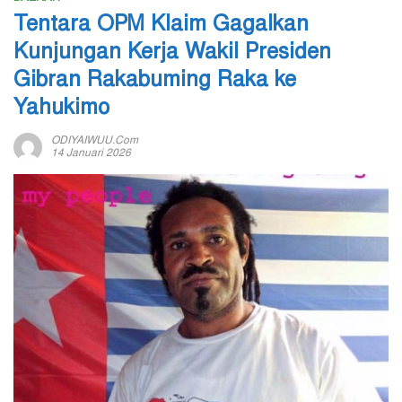
Tentara OPM Klaim Gagalkan
Kunjungan Kerja Wakil Presiden
Gibran Rakabuming Raka ke
Yahukimo
ODIYAIWUU.com
14 Januari 2026