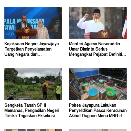
Kejaksaan Negeri Jayawijaya
Menteri Agama Nasaruddin
Targetkan Penyelamatan
Umar Diminta Serius
Uang Negara dari
Mengangkat Pejabat Definitif
Penanganan Perkara Korupsi
Dirjen Bimas Katolik
Sengketa Tanah SP II
Polres Jayapura Lakukan
Memanas, Pengadilan Negeri
Penyelidikan Pasca Keracunan
Timika Tegaskan Eksekusi
Akibat Dugaan Menu MBG di
Bukan Pemeriksaan Ulang
Depapre