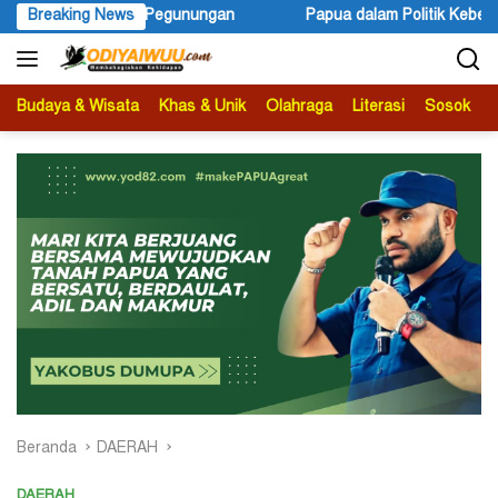
Langsung
Breaking News
Papua dalam Politik Kebenaran
Festival Lembah Baliem
ke
konten
Budaya & Wisata
Khas & Unik
Olahraga
Literasi
Sosok
B
Beranda
DAERAH
DAERAH