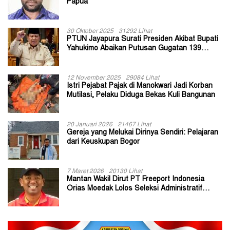
Papua
30 Oktober 2025
31292 Lihat
PTUN Jayapura Surati Presiden Akibat Bupati
Yahukimo Abaikan Putusan Gugatan 139
Kepala Kampung
12 November 2025
29084 Lihat
Istri Pejabat Pajak di Manokwari Jadi Korban
Mutilasi, Pelaku Diduga Bekas Kuli Bangunan
20 Januari 2026
21467 Lihat
Gereja yang Melukai Dirinya Sendiri: Pelajaran
dari Keuskupan Bogor
7 Maret 2026
20130 Lihat
Mantan Wakil Dirut PT Freeport Indonesia
Orias Moedak Lolos Seleksi Administratif
Calon ADK OJK