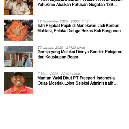
Yahukimo Abaikan Putusan Gugatan 139
Kepala Kampung
12 November 2025
28851 Lihat
Istri Pejabat Pajak di Manokwari Jadi Korban
Mutilasi, Pelaku Diduga Bekas Kuli Bangunan
20 Januari 2026
21429 Lihat
Gereja yang Melukai Dirinya Sendiri: Pelajaran
dari Keuskupan Bogor
7 Maret 2026
20101 Lihat
Mantan Wakil Dirut PT Freeport Indonesia
Orias Moedak Lolos Seleksi Administratif
Calon ADK OJK