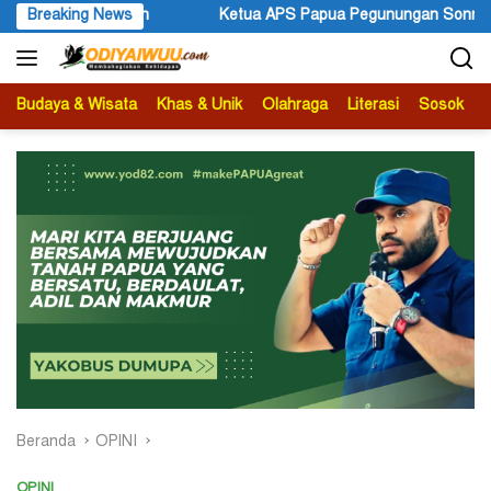
Langsung
tahuan
Breaking News
Ketua APS Papua Pegunungan Sonni Lokobal: Kalau 
ke
konten
Budaya & Wisata
Khas & Unik
Olahraga
Literasi
Sosok
B
Beranda
OPINI
OPINI