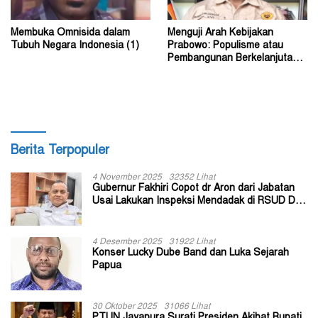
Membuka Omnisida dalam
Menguji Arah Kebijakan
Tubuh Negara Indonesia (1)
Prabowo: Populisme atau
Pembangunan Berkelanjutan?
(2)
Berita Terpopuler
4 November 2025
32352 Lihat
Gubernur Fakhiri Copot dr Aron dari Jabatan
Usai Lakukan Inspeksi Mendadak di RSUD Dok
II Jayapura
4 Desember 2025
31922 Lihat
Konser Lucky Dube Band dan Luka Sejarah
Papua
30 Oktober 2025
31066 Lihat
PTUN Jayapura Surati Presiden Akibat Bupati