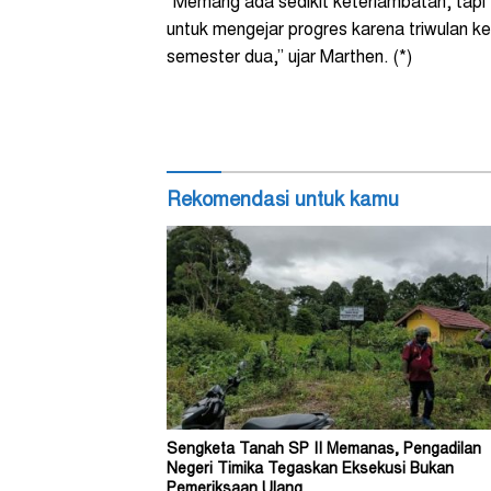
“Memang ada sedikit keterlambatan, tapi t
untuk mengejar progres karena triwulan k
semester dua,” ujar Marthen. (*)
Rekomendasi untuk kamu
Sengketa Tanah SP II Memanas, Pengadilan
Negeri Timika Tegaskan Eksekusi Bukan
Pemeriksaan Ulang