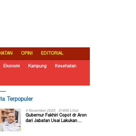
HATAN
OPINI
EDITORIAL
Ekonomi
Kampung
Kesehatan
ita Terpopuler
4 November 2025
31956 Lihat
Gubernur Fakhiri Copot dr Aron
dari Jabatan Usai Lakukan
Inspeksi Mendadak di RSUD Dok
II Jayapura