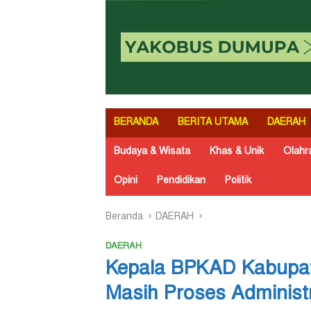
BERANDA
BERITA UTAMA
DAERAH
Budaya & Wisata
Khas & Unik
Olahr
Opini
Pendidikan
Politik
Beranda
DAERAH
DAERAH
Kepala BPKAD Kabupat
Masih Proses Administ