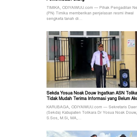
TIMIKA, ODIYAIWUU.com — Pihak Pengadilan Ne
(PN) Timika memberikan penjelasan resmi ihwal
sengketa tanah di…
Sekda Yosua Noak Douw Ingatkan ASN Tolika
Tidak Mudah Terima Informasi yang Belum Ak
KARUBAGA, ODIYAIWUU.com — Sekretaris Daer
(Sekda) Kabupaten Tolikara Dr Yosua Noak Douw,
S.Sos, M.Si, MA,…