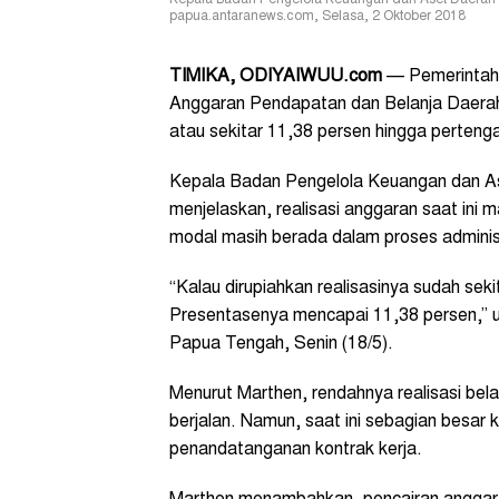
Kepala Badan Pengelola Keuangan dan Aset Daerah (
papua.antaranews.com, Selasa, 2 Oktober 2018
TIMIKA, ODIYAIWUU.com
— Pemerintah 
Anggaran Pendapatan dan Belanja Daerah 
atau sekitar 11,38 persen hingga perteng
Kepala Badan Pengelola Keuangan dan A
menjelaskan, realisasi anggaran saat ini 
modal masih berada dalam proses adminis
“Kalau dirupiahkan realisasinya sudah seki
Presentasenya mencapai 11,38 persen,” uj
Papua Tengah, Senin (18/5).
Menurut Marthen, rendahnya realisasi be
berjalan. Namun, saat ini sebagian besar 
penandatanganan kontrak kerja.