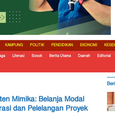
KAMPUNG
POLITIK
PENDIDIKAN
EKONOMI
KESE
aga
Literasi
Sosok
Berita Utama
Daerah
Editorial
Ber
en Mimika: Belanja Modal
rasi dan Pelelangan Proyek