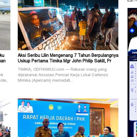
ku
Aksi Seribu Lilin Mengenang 7 Tahun Berpulangnya
uan
Uskup Pertama Timika Mgr John Philip Saklil, Pr
TIMIKA, ODIYAIWUU.com — Ratusan orang yang
ik
diprakarsai Asosiasi Pencari Kerja Lokal Cartensz
ote,
Mimika (Apelcami) memadati…