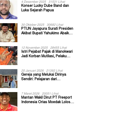
4 Desember 2025
31531 Lihat
Konser Lucky Dube Band dan
Luka Sejarah Papua
30 Oktober 2025
30682 Lihat
PTUN Jayapura Surati Presiden
Akibat Bupati Yahukimo Abaikan
Putusan Gugatan 139 Kepala
Kampung
12 November 2025
28455 Lihat
Istri Pejabat Pajak di Manokwari
Jadi Korban Mutilasi, Pelaku
Diduga Bekas Kuli Bangunan
20 Januari 2026
21392 Lihat
Gereja yang Melukai Dirinya
Sendiri: Pelajaran dari
Keuskupan Bogor
7 Maret 2026
20051 Lihat
Mantan Wakil Dirut PT Freeport
Indonesia Orias Moedak Lolos
Seleksi Administratif Calon ADK
OJK