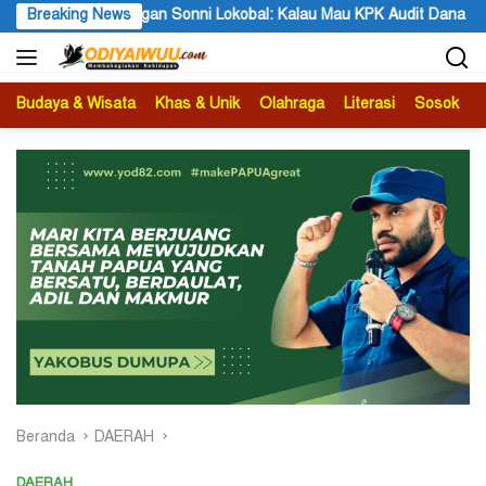
Langsung
an Sonni Lokobal: Kalau Mau KPK Audit Dana Otsus Seluruh Tanah
Breaking News
ke
konten
Budaya & Wisata
Khas & Unik
Olahraga
Literasi
Sosok
B
Beranda
DAERAH
DAERAH