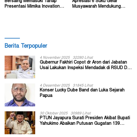
Bersaing Memasuki Tahap
Apresiasi 6 Suku Gelar
Presentasi Mimika Inovation
Musyawarah Mendukung
Week 2026
Perda Jadi Acuan Dewan
Berita Terpopuler
4 November 2025
32280 Lihat
Gubernur Fakhiri Copot dr Aron dari Jabatan
Usai Lakukan Inspeksi Mendadak di RSUD Dok
II Jayapura
4 Desember 2025
31845 Lihat
Konser Lucky Dube Band dan Luka Sejarah
Papua
30 Oktober 2025
30989 Lihat
PTUN Jayapura Surati Presiden Akibat Bupati
Yahukimo Abaikan Putusan Gugatan 139
Kepala Kampung