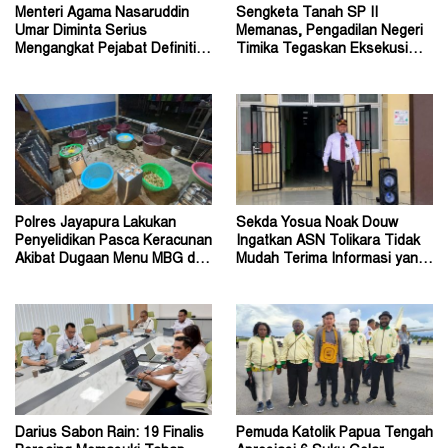
Menteri Agama Nasaruddin
Sengketa Tanah SP II
Umar Diminta Serius
Memanas, Pengadilan Negeri
Mengangkat Pejabat Definitif
Timika Tegaskan Eksekusi
Dirjen Bimas Katolik
Bukan Pemeriksaan Ulang
Polres Jayapura Lakukan
Sekda Yosua Noak Douw
Penyelidikan Pasca Keracunan
Ingatkan ASN Tolikara Tidak
Akibat Dugaan Menu MBG di
Mudah Terima Informasi yang
Depapre
Belum Akurat
Darius Sabon Rain: 19 Finalis
Pemuda Katolik Papua Tengah