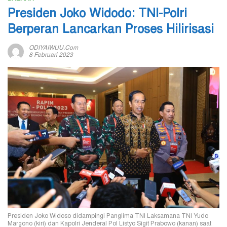
Presiden Joko Widodo: TNI-Polri
Berperan Lancarkan Proses Hilirisasi
ODIYAIWUU.com
8 Februari 2023
Presiden Joko Widoso didampingi Panglima TNI Laksamana TNI Yudo
Margono (kiri) dan Kapolri Jenderal Pol Listyo Sigit Prabowo (kanan) saat