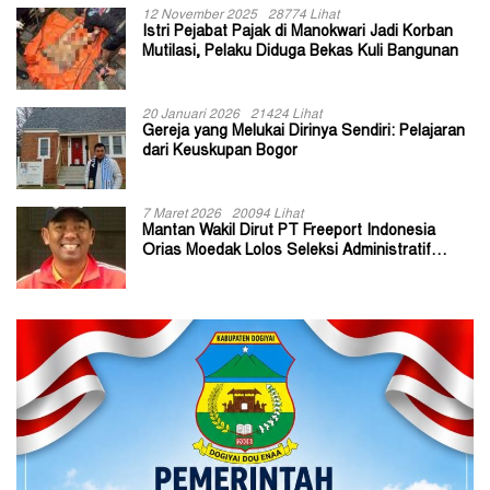
12 November 2025
28774 Lihat
Istri Pejabat Pajak di Manokwari Jadi Korban
Mutilasi, Pelaku Diduga Bekas Kuli Bangunan
20 Januari 2026
21424 Lihat
Gereja yang Melukai Dirinya Sendiri: Pelajaran
dari Keuskupan Bogor
7 Maret 2026
20094 Lihat
Mantan Wakil Dirut PT Freeport Indonesia
Orias Moedak Lolos Seleksi Administratif
Calon ADK OJK