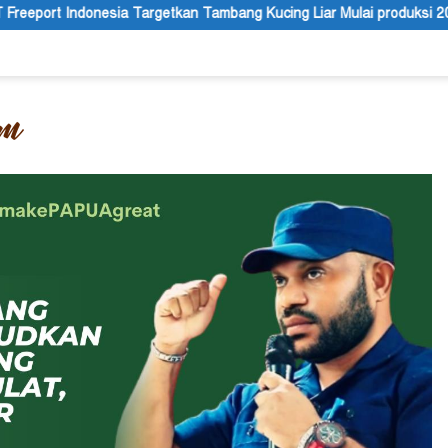
an Tambang Kucing Liar Mulai produksi 2029, IUPK Akan Berakhir 204