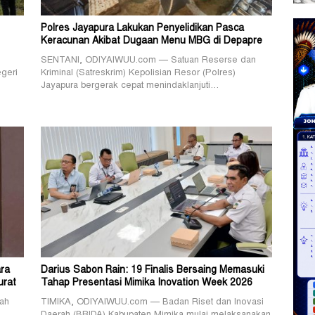
Polres Jayapura Lakukan Penyelidikan Pasca
Keracunan Akibat Dugaan Menu MBG di Depapre
SENTANI, ODIYAIWUU.com — Satuan Reserse dan
geri
Kriminal (Satreskrim) Kepolisian Resor (Polres)
Jayapura bergerak cepat menindaklanjuti…
ra
Darius Sabon Rain: 19 Finalis Bersaing Memasuki
urat
Tahap Presentasi Mimika Inovation Week 2026
ah
TIMIKA, ODIYAIWUU.com — Badan Riset dan Inovasi