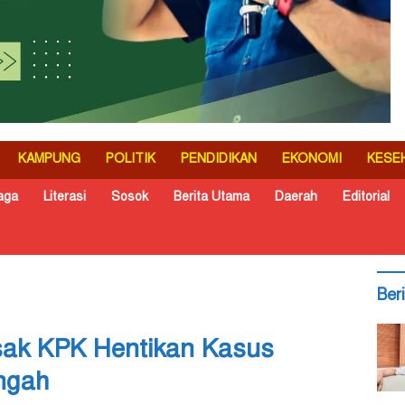
KAMPUNG
POLITIK
PENDIDIKAN
EKONOMI
KESE
aga
Literasi
Sosok
Berita Utama
Daerah
Editorial
Ber
ak KPK Hentikan Kasus
ngah