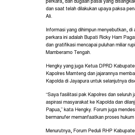
perkara, dan dugaan pasal yang disangka
dan saat telah dilakukan upaya paksa pen
Ali.
Informasi yang dihimpun menyebutkan, di 
perkara ini adalah Bupati Ricky Ham Pa
dan gratifikasi mencapai puluhan miliar ru
Mamberamo Tengah.
Hengky yang juga Ketua DPRD Kabupaten 
Kapolres Mamteng dan jajarannya membaw
Kapolda di Jayapura untuk selanjutnya d
“Saya fasilitasi pak Kapolres dan seluruh
aspirasi masyarakat ke Kapolda dan dila
Papua,” kata Hengky. Forum juga mendesa
bermanufer memanfaatkan proses hukum di
Menurutnya, Forum Peduli RHP Kabupat