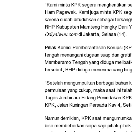
“Kami minta KPK segera menghentikan se
Ham Pagawak. Kami juga minta KPK segera
karena sudah dituduhkan sebagai tersang
RHP Kabupaten Mamteng Hengky Dani Yikwa
Odiyaiwuu.com
di Jakarta, Selasa (14).
Pihak Komisi Pemberantasan Korupsi (KP
tengah menangani dugaan suap dan gratifi
Mamberamo Tengah yang diduga melibat
tersebut, RHP diduga menerima uang hingg
“Setelah mengumpulkan berbagai bahan 
permulaan yang cukup, maka saat ini tela
Tugas Jurubicara Bidang Penindakan KPK 
KPK, Jalan Kuningan Persada Kav 4, Setia
Namun demikian, KPK saat mengumumkan 
bisa membeberkan siapa saja pihak-pihak 