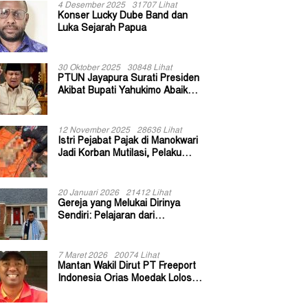
4 Desember 2025
31707 Lihat
Konser Lucky Dube Band dan
Luka Sejarah Papua
30 Oktober 2025
30848 Lihat
PTUN Jayapura Surati Presiden
Akibat Bupati Yahukimo Abaikan
Putusan Gugatan 139 Kepala
Kampung
12 November 2025
28636 Lihat
Istri Pejabat Pajak di Manokwari
Jadi Korban Mutilasi, Pelaku
Diduga Bekas Kuli Bangunan
20 Januari 2026
21412 Lihat
Gereja yang Melukai Dirinya
Sendiri: Pelajaran dari
Keuskupan Bogor
7 Maret 2026
20074 Lihat
Mantan Wakil Dirut PT Freeport
Indonesia Orias Moedak Lolos
Seleksi Administratif Calon ADK
OJK