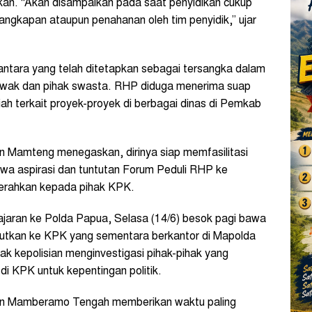
kan. “Akan disampaikan pada saat penyidikan cukup
angkapan ataupun penahanan oleh tim penyidik,” ujar
antara yang telah ditetapkan sebagai tersangka dalam
gawak dan pihak swasta. RHP diduga menerima suap
piah terkait proyek-proyek di berbagai dinas di Pemkab
Mamteng menegaskan, dirinya siap memfasilitasi
a aspirasi dan tuntutan Forum Peduli RHP ke
iserahkan kepada pihak KPK.
 jajaran ke Polda Papua, Selasa (14/6) besok pagi bawa
njutkan ke KPK yang sementara berkantor di Mapolda
k kepolisian menginvestigasi pihak-pihak yang
 KPK untuk kepentingan politik.
en Mamberamo Tengah memberikan waktu paling