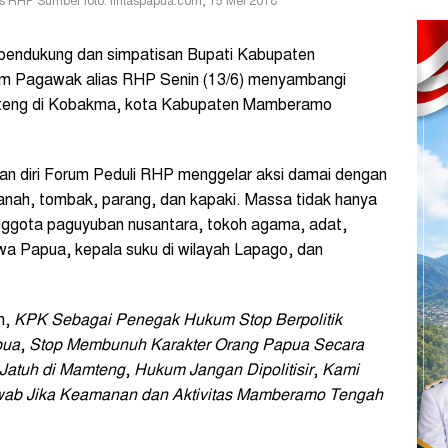
RHP Sumber foto: lintaspapua.com, 15 Mei 2018
endukung dan simpatisan Bupati Kabupaten
 Pagawak alias RHP Senin (13/6) menyambangi
mteng di Kobakma, kota Kabupaten Mamberamo
 diri Forum Peduli RHP menggelar aksi damai dengan
nah, tombak, parang, dan kapaki. Massa tidak hanya
 anggota paguyuban nusantara, tokoh agama, adat,
a Papua, kepala suku di wilayah Lapago, dan
n,
KPK Sebagai Penegak Hukum Stop Berpolitik
pua
,
Stop Membunuh Karakter Orang Papua Secara
Jatuh di Mamteng
,
Hukum Jangan Dipolitisir
,
Kami
ab Jika Keamanan dan Aktivitas Mamberamo Tengah