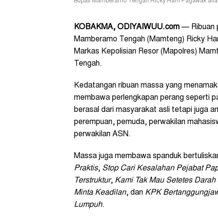
Bupati Mamberamo Tengah Ricky Ham Pagawak alias 
KOBAKMA
, ODIYAIWUU.com
— Ribuan p
Mamberamo Tengah (Mamteng) Ricky Ham
Markas Kepolisian Resor (Mapolres) Ma
Tengah.
Kedatangan ribuan massa yang menamakan
membawa perlengkapan perang seperti pa
berasal dari masyarakat asli tetapi juga
perempuan, pemuda, perwakilan mahasisw
perwakilan ASN.
Massa juga membawa spanduk bertuliska
Praktis
,
Stop Cari Kesalahan Pejabat Pa
Terstruktur
,
Kami Tak Mau Setetes Darah 
Minta Keadilan
, dan
KPK Bertanggungjaw
Lumpuh
.