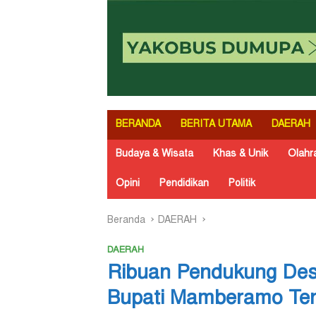
BERANDA
BERITA UTAMA
DAERAH
Budaya & Wisata
Khas & Unik
Olahr
Opini
Pendidikan
Politik
Beranda
DAERAH
DAERAH
Ribuan Pendukung Des
Bupati Mamberamo Te