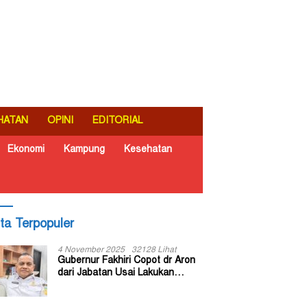
HATAN
OPINI
EDITORIAL
Ekonomi
Kampung
Kesehatan
ita Terpopuler
4 November 2025
32128 Lihat
Gubernur Fakhiri Copot dr Aron
dari Jabatan Usai Lakukan
Inspeksi Mendadak di RSUD Dok
II Jayapura