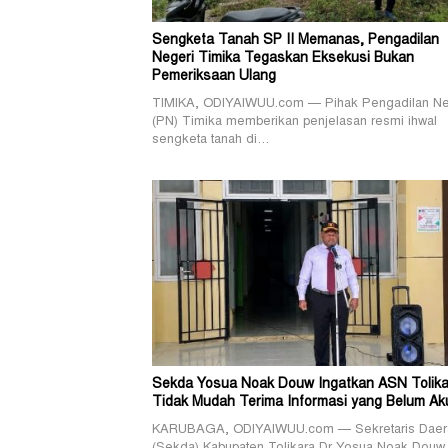
Sengketa Tanah SP II Memanas, Pengadilan
Negeri Timika Tegaskan Eksekusi Bukan
Pemeriksaan Ulang
TIMIKA, ODIYAIWUU.com — Pihak Pengadilan Ne
(PN) Timika memberikan penjelasan resmi ihwal
sengketa tanah di…
Sekda Yosua Noak Douw Ingatkan ASN Tolika
Tidak Mudah Terima Informasi yang Belum Ak
KARUBAGA, ODIYAIWUU.com — Sekretaris Daer