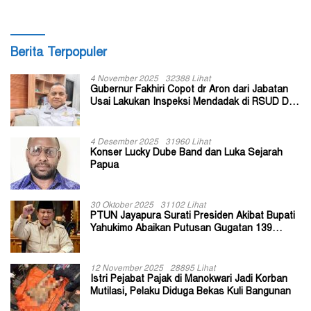
Berita Terpopuler
4 November 2025
32388 Lihat
Gubernur Fakhiri Copot dr Aron dari Jabatan
Usai Lakukan Inspeksi Mendadak di RSUD Dok
II Jayapura
4 Desember 2025
31960 Lihat
Konser Lucky Dube Band dan Luka Sejarah
Papua
30 Oktober 2025
31102 Lihat
PTUN Jayapura Surati Presiden Akibat Bupati
Yahukimo Abaikan Putusan Gugatan 139
Kepala Kampung
12 November 2025
28895 Lihat
Istri Pejabat Pajak di Manokwari Jadi Korban
Mutilasi, Pelaku Diduga Bekas Kuli Bangunan