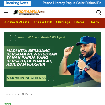
Langsung
Breaking News
Peace Literacy Papua Gelar Diskusi Bertajuk Pengalaman 
ke
konten
Budaya & Wisata
Khas & Unik
Olahraga
Literasi
Sosok
B
Beranda
OPINI
OPINI