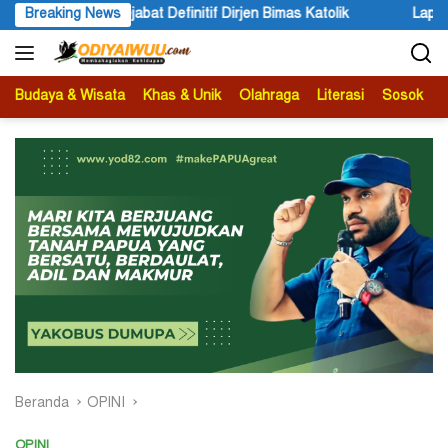
Langsung
jen Bimas Katolik
Breaking News
Lapisan Persoalan Papua
PT Fre
ke
konten
Budaya & Wisata
Khas & Unik
Olahraga
Literasi
Sosok
B
Beranda
OPINI
OPINI