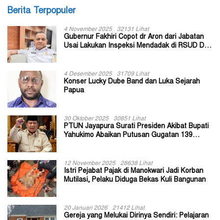
Berita Terpopuler
4 November 2025
32131 Lihat
Gubernur Fakhiri Copot dr Aron dari Jabatan
Usai Lakukan Inspeksi Mendadak di RSUD Dok
II Jayapura
4 Desember 2025
31709 Lihat
Konser Lucky Dube Band dan Luka Sejarah
Papua
30 Oktober 2025
30851 Lihat
PTUN Jayapura Surati Presiden Akibat Bupati
Yahukimo Abaikan Putusan Gugatan 139
Kepala Kampung
12 November 2025
28638 Lihat
Istri Pejabat Pajak di Manokwari Jadi Korban
Mutilasi, Pelaku Diduga Bekas Kuli Bangunan
20 Januari 2026
21412 Lihat
Gereja yang Melukai Dirinya Sendiri: Pelajaran