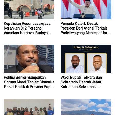
Kepolisian Resor Jayawijaya
Pemuda Katolik Desak
Kerahkan 312 Personel
Presiden Beri Atensi Terkait
Amankan Karnaval Budaya
Peristiwa yang Menimpa Umat
Wamena
Katolik Stasi Wuloni
Politisi Senior Sampaikan
Wakil Bupati Tolikara dan
Seruan Moral Terkait Dinamika
Sekretaris Daerah Jabat
Sosial Politik di Provinsi Papua
Ketua dan Sekretaris
Pegunungan
Keluarga Alumni Fisip Uncen