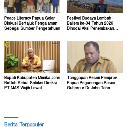
Peace Literacy Papua Gelar
Festival Budaya Lembah
Diskusi Bertajuk Pengalaman
Baliem ke-34 Tahun 2026
Sebagai Sumber Pengetahuan
Dinodai Aksi Penembakan
Oleh Orang Tak Dikenal
Bupati Kabupaten Mimika John
Tanggapan Resmi Pemprov
Rettob Sebut Seleksi Direksi
Papua Pegunungan Pasca
PT MAS Wajib Lewat
Gubernur Dr John Tabo
Mekanisme RUPS
Diadukan ke KPK RI
Berita Terpopuler