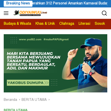
Langsung
Amankan Karnaval Budaya Wamena
Breaking News
HUT ke 81 RI dan Pertanya
ke
konten
Budaya & Wisata
Khas & Unik
Olahraga
Literasi
Sosok
B
Beranda
BERITA UTAMA
BERITA UTAMA