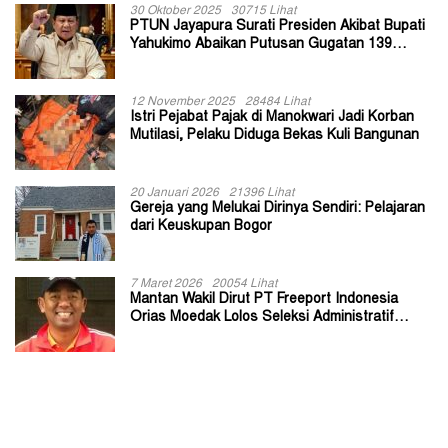
30 Oktober 2025
30715 Lihat
PTUN Jayapura Surati Presiden Akibat Bupati
Yahukimo Abaikan Putusan Gugatan 139
Kepala Kampung
12 November 2025
28484 Lihat
Istri Pejabat Pajak di Manokwari Jadi Korban
Mutilasi, Pelaku Diduga Bekas Kuli Bangunan
20 Januari 2026
21396 Lihat
Gereja yang Melukai Dirinya Sendiri: Pelajaran
dari Keuskupan Bogor
7 Maret 2026
20054 Lihat
Mantan Wakil Dirut PT Freeport Indonesia
Orias Moedak Lolos Seleksi Administratif
Calon ADK OJK