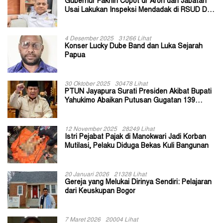
Gubernur Fakhiri Copot dr Aron dari Jabatan
Usai Lakukan Inspeksi Mendadak di RSUD Dok
II Jayapura
4 Desember 2025
31266 Lihat
Konser Lucky Dube Band dan Luka Sejarah
Papua
30 Oktober 2025
30478 Lihat
PTUN Jayapura Surati Presiden Akibat Bupati
Yahukimo Abaikan Putusan Gugatan 139
Kepala Kampung
12 November 2025
28249 Lihat
Istri Pejabat Pajak di Manokwari Jadi Korban
Mutilasi, Pelaku Diduga Bekas Kuli Bangunan
20 Januari 2026
21328 Lihat
Gereja yang Melukai Dirinya Sendiri: Pelajaran
dari Keuskupan Bogor
7 Maret 2026
20004 Lihat