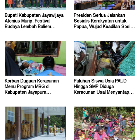
Bupati Kabupaten Jayawijaya
Presiden Serius Jalankan
Atenius Murip: Festival
Sosialis Kerakyatan untuk
Budaya Lembah Baliem
Papua, Wujud Keadilan Sosial
Dongkrak UMKM
bagi Masyarakat
Korban Dugaan Keracunan
Puluhan Siswa Usia PAUD
Menu Program MBG di
Hingga SMP Diduga
Kabupaten Jayapura
Keracunan Usai Menyantap
Diperkirakan Ratusan Orang
Menu Program MBG