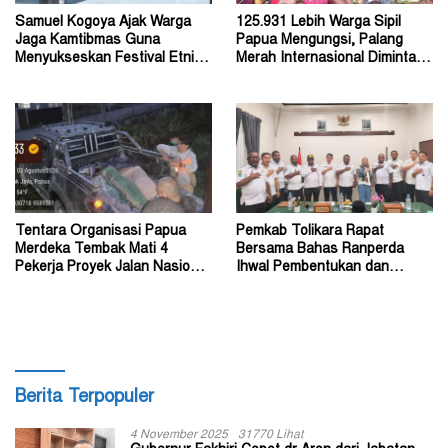
Samuel Kogoya Ajak Warga
125.931 Lebih Warga Sipil
Jaga Kamtibmas Guna
Papua Mengungsi, Palang
Menyukseskan Festival Etnik
Merah Internasional Diminta
Religi dan HUT RI
Segera Turun Tangan
Tentara Organisasi Papua
Pemkab Tolikara Rapat
Merdeka Tembak Mati 4
Bersama Bahas Ranperda
Pekerja Proyek Jalan Nasional
Ihwal Pembentukan dan
di Kabupaten Tolikara
Susunan Perangkat Daerah
Berita Terpopuler
4 November 2025
31770 Lihat