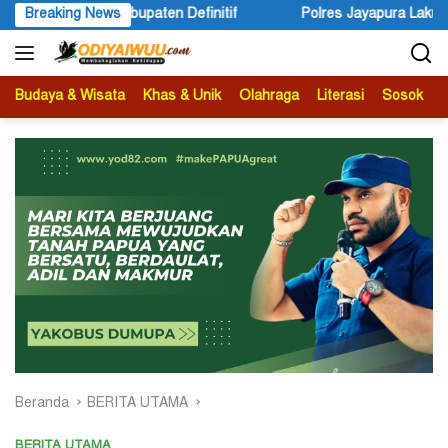
Langsung
Breaking News
Polres Jayapura Lakukan Penyelidikan Pasca Keracunan Akiba
ke
konten
Budaya & Wisata
Khas & Unik
Olahraga
Literasi
Sosok
B
Beranda
BERITA UTAMA
BERITA UTAMA