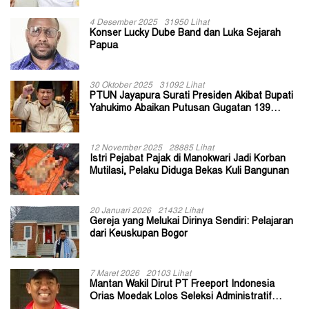
4 Desember 2025
31950 Lihat
Konser Lucky Dube Band dan Luka Sejarah
Papua
30 Oktober 2025
31092 Lihat
PTUN Jayapura Surati Presiden Akibat Bupati
Yahukimo Abaikan Putusan Gugatan 139
Kepala Kampung
12 November 2025
28885 Lihat
Istri Pejabat Pajak di Manokwari Jadi Korban
Mutilasi, Pelaku Diduga Bekas Kuli Bangunan
20 Januari 2026
21432 Lihat
Gereja yang Melukai Dirinya Sendiri: Pelajaran
dari Keuskupan Bogor
7 Maret 2026
20103 Lihat
Mantan Wakil Dirut PT Freeport Indonesia
Orias Moedak Lolos Seleksi Administratif