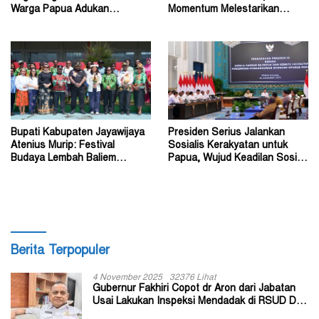
Warga Papua Adukan
Momentum Melestarikan
Gubernur John Tabo ke KPK
Budaya Warisan Leluhur
Bupati Kabupaten Jayawijaya
Presiden Serius Jalankan
Atenius Murip: Festival
Sosialis Kerakyatan untuk
Budaya Lembah Baliem
Papua, Wujud Keadilan Sosial
Dongkrak UMKM
bagi Masyarakat
Berita Terpopuler
4 November 2025
32376 Lihat
Gubernur Fakhiri Copot dr Aron dari Jabatan
Usai Lakukan Inspeksi Mendadak di RSUD Dok
II Jayapura