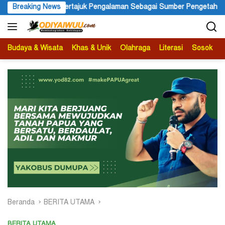
Langsung
juk Pengalaman Sebagai Sumber Pengetahuan
Breaking News
Ketua APS Pap
ke
konten
Budaya & Wisata
Khas & Unik
Olahraga
Literasi
Sosok
B
Beranda
BERITA UTAMA
BERITA UTAMA