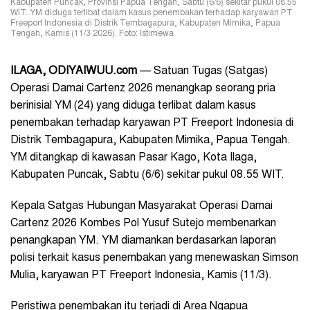
Kabupaten Puncak, Provinsi Papua Tengah, Sabtu (6/6) sekitar pukul 08.55
WIT. YM diduga terlibat dalam kasus penembakan terhadap karyawan PT
Freeport Indonesia di Distrik Tembagapura, Kabupaten Mimika, Papua
Tengah, Kamis (11/3 2026). Foto: Istimewa
ILAGA, ODIYAIWUU.com
— Satuan Tugas (Satgas)
Operasi Damai Cartenz 2026 menangkap seorang pria
berinisial YM (24) yang diduga terlibat dalam kasus
penembakan terhadap karyawan PT Freeport Indonesia di
Distrik Tembagapura, Kabupaten Mimika, Papua Tengah.
YM ditangkap di kawasan Pasar Kago, Kota Ilaga,
Kabupaten Puncak, Sabtu (6/6) sekitar pukul 08.55 WIT.
Kepala Satgas Hubungan Masyarakat Operasi Damai
Cartenz 2026 Kombes Pol Yusuf Sutejo membenarkan
penangkapan YM. YM diamankan berdasarkan laporan
polisi terkait kasus penembakan yang menewaskan Simson
Mulia, karyawan PT Freeport Indonesia, Kamis (11/3).
Peristiwa penembakan itu terjadi di Area Ngapua