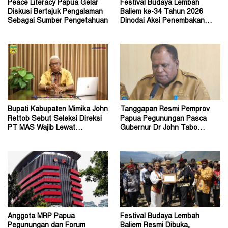
Peace Literacy Papua Gelar
Festival Budaya Lembah
Diskusi Bertajuk Pengalaman
Baliem ke-34 Tahun 2026
Sebagai Sumber Pengetahuan
Dinodai Aksi Penembakan
Oleh Orang Tak Dikenal
Bupati Kabupaten Mimika John
Tanggapan Resmi Pemprov
Rettob Sebut Seleksi Direksi
Papua Pegunungan Pasca
PT MAS Wajib Lewat
Gubernur Dr John Tabo
Mekanisme RUPS
Diadukan ke KPK RI
Anggota MRP Papua
Festival Budaya Lembah
Pegunungan dan Forum
Baliem Resmi Dibuka,