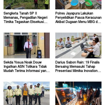
Sengketa Tanah SP II
Polres Jayapura Lakukan
Memanas, Pengadilan Negeri
Penyelidikan Pasca Keracunan
Timika Tegaskan Eksekusi
Akibat Dugaan Menu MBG di
Bukan Pemeriksaan Ulang
Depapre
Sekda Yosua Noak Douw
Darius Sabon Rain: 19 Finalis
Ingatkan ASN Tolikara Tidak
Bersaing Memasuki Tahap
Mudah Terima Informasi yang
Presentasi Mimika Inovation
Belum Akurat
Week 2026