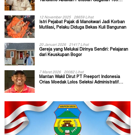
Yahukimo Abaikan Putusan Gugatan 139
Kepala Kampung
12 November 2025
28659 Lihat
Istri Pejabat Pajak di Manokwari Jadi Korban
Mutilasi, Pelaku Diduga Bekas Kuli Bangunan
20 Januari 2026
21417 Lihat
Gereja yang Melukai Dirinya Sendiri: Pelajaran
dari Keuskupan Bogor
7 Maret 2026
20082 Lihat
Mantan Wakil Dirut PT Freeport Indonesia
Orias Moedak Lolos Seleksi Administratif
Calon ADK OJK