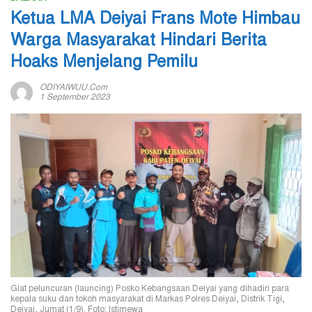
Ketua LMA Deiyai Frans Mote Himbau
Warga Masyarakat Hindari Berita
Hoaks Menjelang Pemilu
ODIYAIWUU.com
1 September 2023
Giat peluncuran (launcing) Posko Kebangsaan Deiyai yang dihadiri para
kepala suku dan tokoh masyarakat di Markas Polres Deiyai, Distrik Tigi,
Deiyai, Jumat (1/9). Foto: Istimewa