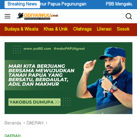
Langsung
ungan
Breaking News
PBB Mengakui Kedaulatan Negara Maluku Selatan (2)
ke
konten
Budaya & Wisata
Khas & Unik
Olahraga
Literasi
Sosok
B
Beranda
DAERAH
DAERAH