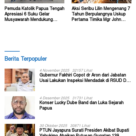
Pemuda Katolik Papua Tengah
Aksi Seribu Lilin Mengenang 7
Apresiasi 6 Suku Gelar
Tahun Berpulangnya Uskup
Musyawarah Mendukung
Pertama Timika Mgr John
Perda Jadi Acuan Dewan
Philip Saklil, Pr
Berita Terpopuler
4 November 2025
32157 Lihat
Gubernur Fakhiri Copot dr Aron dari Jabatan
Usai Lakukan Inspeksi Mendadak di RSUD Dok
II Jayapura
4 Desember 2025
31731 Lihat
Konser Lucky Dube Band dan Luka Sejarah
Papua
30 Oktober 2025
30871 Lihat
PTUN Jayapura Surati Presiden Akibat Bupati