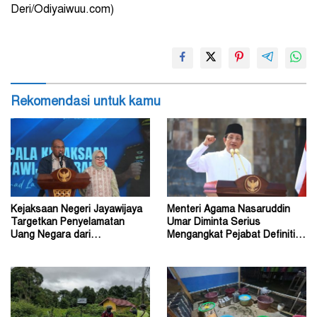
Deri/Odiyaiwuu.com)
Rekomendasi untuk kamu
Kejaksaan Negeri Jayawijaya
Menteri Agama Nasaruddin
Targetkan Penyelamatan
Umar Diminta Serius
Uang Negara dari
Mengangkat Pejabat Definitif
Penanganan Perkara Korupsi
Dirjen Bimas Katolik