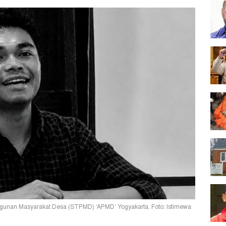
gunan Masyarakat Desa (STPMD) ‘APMD’ Yogyakarta. Foto: Istimewa