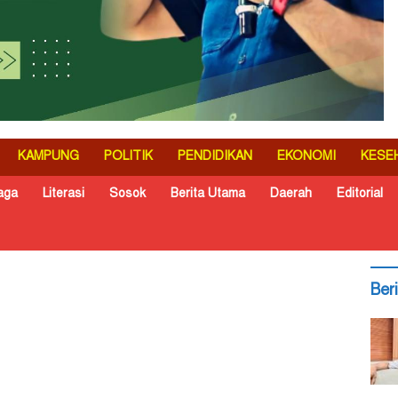
KAMPUNG
POLITIK
PENDIDIKAN
EKONOMI
KESE
aga
Literasi
Sosok
Berita Utama
Daerah
Editorial
Ber