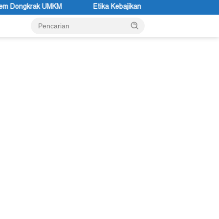
Etika Kebajikan
Samuel Yogi Sebut Festival UMKM Mimi