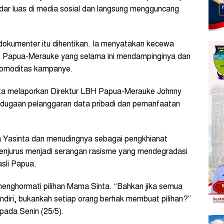
edar luas di media sosial dan langsung mengguncang
kumenter itu dihentikan. Ia menyatakan kecewa
Papua-Merauke yang selama ini mendampinginya dan
komoditas kampanye.
ta melaporkan Direktur LBH Papua-Merauke Johnny
dugaan pelanggaran data pribadi dan pemanfaatan
 Yasinta dan menudingnya sebagai pengkhianat
 menjurus menjadi serangan rasisme yang mendegradasi
sli Papua.
n menghormati pilihan Mama Sinta. “Bahkan jika semua
diri, bukankah setiap orang berhak membuat pilihan?”
pada Senin (25/5).