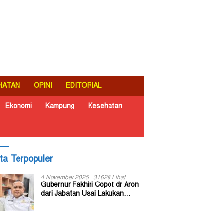
HATAN
OPINI
EDITORIAL
Ekonomi
Kampung
Kesehatan
ita Terpopuler
4 November 2025
31628 Lihat
Gubernur Fakhiri Copot dr Aron
dari Jabatan Usai Lakukan
Inspeksi Mendadak di RSUD Dok
II Jayapura