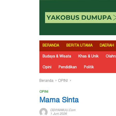
BERANDA
BERITA UTAMA
DAERAH
Budaya & Wisata
Khas & Unik
Olahr
Opini
Pendidikan
Politik
Beranda
OPINI
OPINI
Mama Sinta
ODIYAIWUU.com
1 Juni 2026