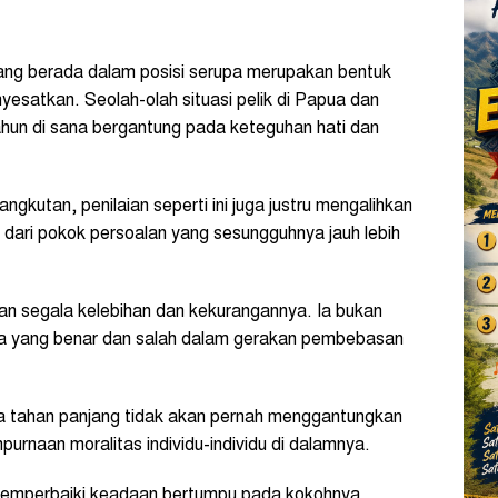
ang berada dalam posisi serupa merupakan bentuk
satkan. Seolah-olah situasi pelik di Papua dan
ahun di sana bergantung pada keteguhan hati dan
angkutan, penilaian seperti ini juga justru mengalihkan
 dari pokok persoalan yang sesungguhnya jauh lebih
n segala kelebihan dan kekurangannya. Ia bukan
ua yang benar dan salah dalam gerakan pembebasan
a tahan panjang tidak akan pernah menggantungkan
urnaan moralitas individu-individu di dalamnya.
memperbaiki keadaan bertumpu pada kokohnya