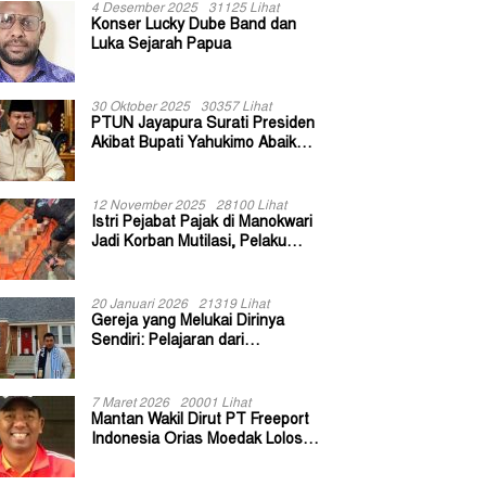
4 Desember 2025
31125 Lihat
Konser Lucky Dube Band dan
Luka Sejarah Papua
30 Oktober 2025
30357 Lihat
PTUN Jayapura Surati Presiden
Akibat Bupati Yahukimo Abaikan
Putusan Gugatan 139 Kepala
Kampung
12 November 2025
28100 Lihat
Istri Pejabat Pajak di Manokwari
Jadi Korban Mutilasi, Pelaku
Diduga Bekas Kuli Bangunan
20 Januari 2026
21319 Lihat
Gereja yang Melukai Dirinya
Sendiri: Pelajaran dari
Keuskupan Bogor
7 Maret 2026
20001 Lihat
Mantan Wakil Dirut PT Freeport
Indonesia Orias Moedak Lolos
Seleksi Administratif Calon ADK
OJK