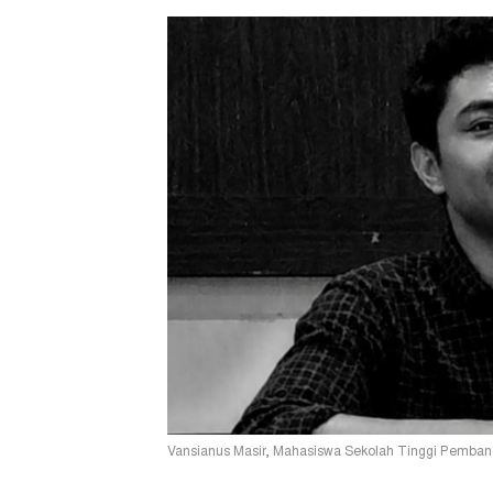
Vansianus Masir, Mahasiswa Sekolah Tinggi Pemban