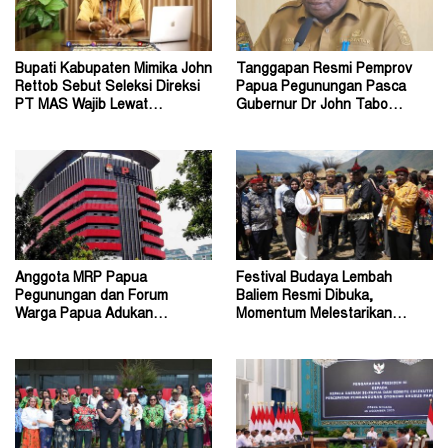
Bupati Kabupaten Mimika John
Tanggapan Resmi Pemprov
Rettob Sebut Seleksi Direksi
Papua Pegunungan Pasca
PT MAS Wajib Lewat
Gubernur Dr John Tabo
Mekanisme RUPS
Diadukan ke KPK RI
Anggota MRP Papua
Festival Budaya Lembah
Pegunungan dan Forum
Baliem Resmi Dibuka,
Warga Papua Adukan
Momentum Melestarikan
Gubernur John Tabo ke KPK
Budaya Warisan Leluhur