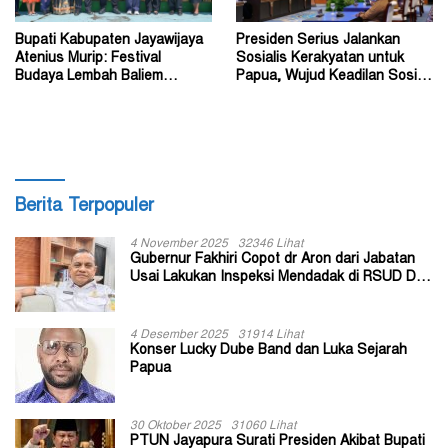
Bupati Kabupaten Jayawijaya
Presiden Serius Jalankan
Atenius Murip: Festival
Sosialis Kerakyatan untuk
Budaya Lembah Baliem
Papua, Wujud Keadilan Sosial
Dongkrak UMKM
bagi Masyarakat
Berita Terpopuler
4 November 2025
32346 Lihat
Gubernur Fakhiri Copot dr Aron dari Jabatan
Usai Lakukan Inspeksi Mendadak di RSUD Dok
II Jayapura
4 Desember 2025
31914 Lihat
Konser Lucky Dube Band dan Luka Sejarah
Papua
30 Oktober 2025
31060 Lihat
PTUN Jayapura Surati Presiden Akibat Bupati