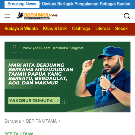
Langsung
ajuk Pengalaman Sebagai Sumber Pengetahuan
Breaking News
Ketua APS Pa
ke
konten
Budaya & Wisata
Khas & Unik
Olahraga
Literasi
Sosok
B
Beranda
BERITA UTAMA
BERITA UTAMA