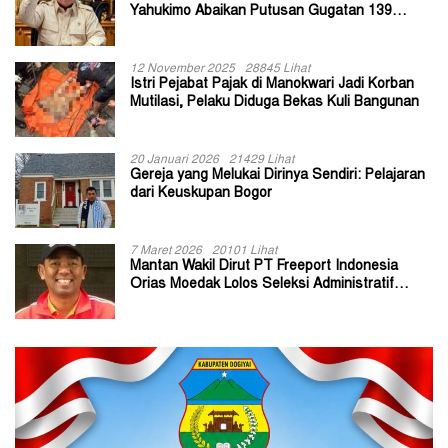
Yahukimo Abaikan Putusan Gugatan 139
Kepala Kampung
12 November 2025
28845 Lihat
Istri Pejabat Pajak di Manokwari Jadi Korban
Mutilasi, Pelaku Diduga Bekas Kuli Bangunan
20 Januari 2026
21429 Lihat
Gereja yang Melukai Dirinya Sendiri: Pelajaran
dari Keuskupan Bogor
7 Maret 2026
20101 Lihat
Mantan Wakil Dirut PT Freeport Indonesia
Orias Moedak Lolos Seleksi Administratif
Calon ADK OJK