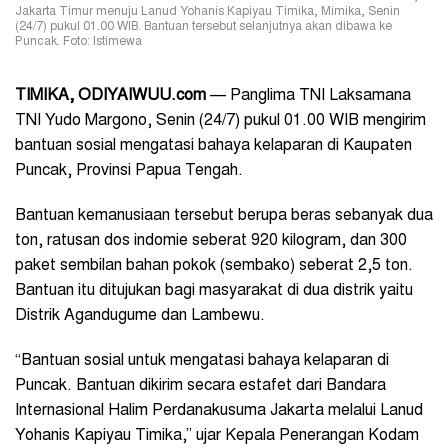
Jakarta Timur menuju Lanud Yohanis Kapiyau Timika, Mimika, Senin
(24/7) pukul 01.00 WIB. Bantuan tersebut selanjutnya akan dibawa ke
Puncak. Foto: Istimewa
TIMIKA, ODIYAIWUU.com
— Panglima TNI Laksamana
TNI Yudo Margono, Senin (24/7) pukul 01.00 WIB mengirim
bantuan sosial mengatasi bahaya kelaparan di Kaupaten
Puncak, Provinsi Papua Tengah.
Bantuan kemanusiaan tersebut berupa beras sebanyak dua
ton, ratusan dos indomie seberat 920 kilogram, dan 300
paket sembilan bahan pokok (sembako) seberat 2,5 ton.
Bantuan itu ditujukan bagi masyarakat di dua distrik yaitu
Distrik Agandugume dan Lambewu.
“Bantuan sosial untuk mengatasi bahaya kelaparan di
Puncak. Bantuan dikirim secara estafet dari Bandara
Internasional Halim Perdanakusuma Jakarta melalui Lanud
Yohanis Kapiyau Timika,” ujar Kepala Penerangan Kodam