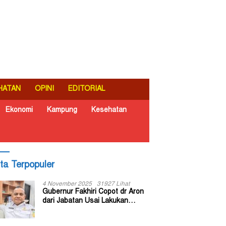
HATAN
OPINI
EDITORIAL
Ekonomi
Kampung
Kesehatan
ita Terpopuler
4 November 2025
31927 Lihat
Gubernur Fakhiri Copot dr Aron
dari Jabatan Usai Lakukan
Inspeksi Mendadak di RSUD Dok
II Jayapura