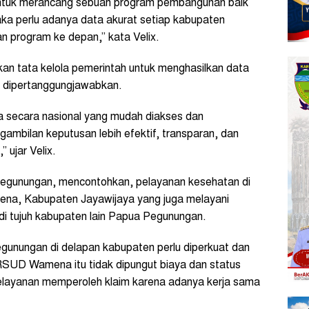
 untuk merancang sebuah program pembangunan baik
aka perlu adanya data akurat setiap kabupaten
 program ke depan,” kata Velix.
akan tata kelola pemerintah untuk menghasilkan data
t dipertanggungjawabkan.
a secara nasional yang mudah diakses dan
gambilan keputusan lebih efektif, transparan, dan
 ujar Velix.
Pegunungan, mencontohkan, pelayanan kesehatan di
a, Kabupaten Jayawijaya yang juga melayani
i tujuh kabupaten lain Papua Pegunungan.
gunungan di delapan kabupaten perlu diperkuat dan
 RSUD Wamena itu tidak dipungut biaya dan status
elayanan memperoleh klaim karena adanya kerja sama