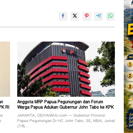
an
Anggota MRP Papua Pegunungan dan Forum
PK RI
Warga Papua Adukan Gubernur John Tabo ke KPK
si
JAKARTA, ODIYAIWUU.com — Gubernur Provinsi
a
Papua Pegunungan Dr HC John Tabo, SE, MBA, Jumat
(7/8)…