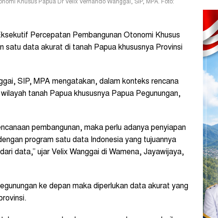
nomi Khusus Papua Dr Velix Vernando Wanggai, SIP, MPA. Foto:
ksekutif Percepatan Pembangunan Otonomi Khusus
atu data akurat di tanah Papua khususnya Provinsi
gai, SIP, MPA mengatakan, dalam konteks rencana
i wilayah tanah Papua khususnya Papua Pegunungan,
encanaan pembangunan, maka perlu adanya penyiapan
n dengan program satu data Indonesia yang tujuannya
ri data,” ujar Velix Wanggai di Wamena, Jayawijaya,
egunungan ke depan maka diperlukan data akurat yang
rovinsi.