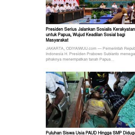
Presiden Serius Jalankan Sosialis Kerakyatan
untuk Papua, Wujud Keadilan Sosial bagi
Masyarakat
JAKARTA, ODIYAIWUU.com — Pemerintah Repub
Indonesia H. Presiden Prabowo Subianto menega
pihaknya menempatkan tanah Papua…
Puluhan Siswa Usia PAUD Hingga SMP Didug