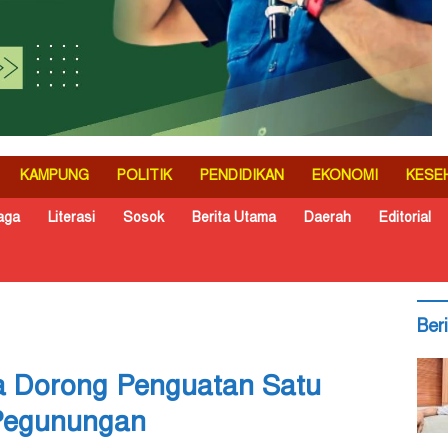
KAMPUNG
POLITIK
PENDIDIKAN
EKONOMI
KESE
aga
Literasi
Sosok
Berita Utama
Daerah
Editorial
Ber
a Dorong Penguatan Satu
 Pegunungan