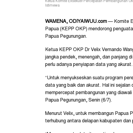
Ketua Komite Eksekutif Percepatan Pembangunan Oto
Istimewa
WAMENA, ODIYAIWUU.com
— Komite E
Papua (KEPP OKP) mendorong penguatan s
Papua Pegunungan.
Ketua KEPP OKP Dr Velix Vernando Wang
jangka pendek, menengah, dan panjang d
perlu adanya penyiapan data yang akurat.
“Untuk menyukseskan suatu program per
data yang baik dan akurat. Hal ini sejala
mempercepat pembangunan yang diawali da
Papua Pegunungan, Senin (6/7).
Menurut Velix, untuk membangun Papua P
terhubung antara delapan kabupaten dan p