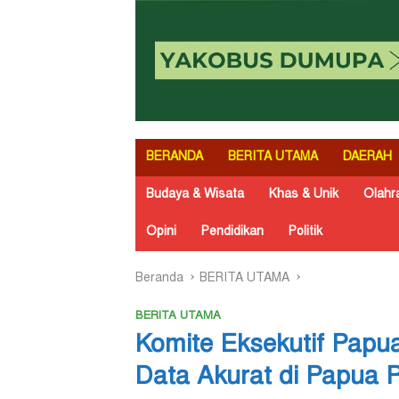
BERANDA
BERITA UTAMA
DAERAH
Budaya & Wisata
Khas & Unik
Olahr
Opini
Pendidikan
Politik
Beranda
BERITA UTAMA
BERITA UTAMA
Komite Eksekutif Papu
Data Akurat di Papua