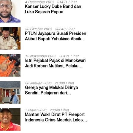
4 Desember 2025
31471 Lihat
Konser Lucky Dube Band dan
Luka Sejarah Papua
30 Oktober 2025
30640 Lihat
PTUN Jayapura Surati Presiden
Akibat Bupati Yahukimo Abaikan
Putusan Gugatan 139 Kepala
Kampung
12 November 2025
28421 Lihat
Istri Pejabat Pajak di Manokwari
Jadi Korban Mutilasi, Pelaku
Diduga Bekas Kuli Bangunan
20 Januari 2026
21390 Lihat
Gereja yang Melukai Dirinya
Sendiri: Pelajaran dari
Keuskupan Bogor
7 Maret 2026
20049 Lihat
Mantan Wakil Dirut PT Freeport
Indonesia Orias Moedak Lolos
Seleksi Administratif Calon ADK
OJK