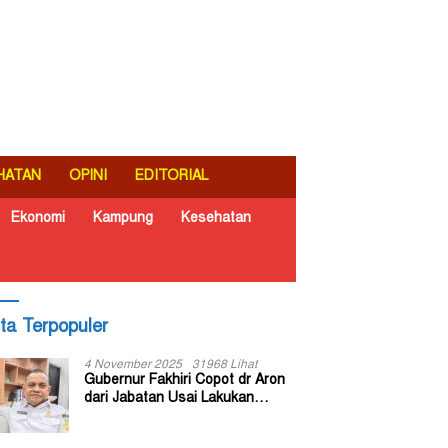
HATAN
OPINI
EDITORIAL
Ekonomi
Kampung
Kesehatan
ita Terpopuler
4 November 2025
31968 Lihat
Gubernur Fakhiri Copot dr Aron
dari Jabatan Usai Lakukan
Inspeksi Mendadak di RSUD Dok
II Jayapura