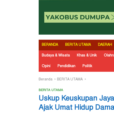
BERANDA
BERITA UTAMA
DAERAH
Budaya & Wisata
Khas & Unik
Olahr
Opini
Pendidikan
Politik
Beranda
BERITA UTAMA
BERITA UTAMA
Uskup Keuskupan Jaya
Ajak Umat Hidup Dama