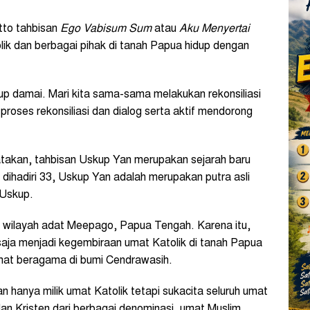
tto tahbisan
Ego Vabisum Sum
atau
Aku Menyertai
ik dan berbagai pihak di tanah Papua hidup dengan
p damai. Mari kita sama-sama melakukan rekonsiliasi
oses rekonsiliasi dan dialog serta aktif mendorong
atakan, tahbisan Uskup Yan merupakan sejarah baru
n dihadiri 33, Uskup Yan adalah merupakan putra asli
 Uskup.
 wilayah adat Meepago, Papua Tengah. Karena itu,
aja menjadi kegembiraan umat Katolik di tanah Papua
at beragama di bumi Cendrawasih.
 hanya milik umat Katolik tetapi sukacita seluruh umat
n Kristen dari berbagai denominasi, umat Muslim,