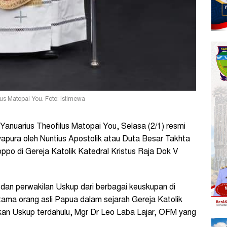
s Matopai You. Foto: Istimewa
Yanuarius Theofilus Matopai You, Selasa (2/1) resmi
apura oleh Nuntius Apostolik atau Duta Besar Takhta
oppo di Gereja Katolik Katedral Kristus Raja Dok V
 dan perwakilan Uskup dari berbagai keuskupan di
ama orang asli Papua dalam sejarah Gereja Katolik
kan Uskup terdahulu, Mgr Dr Leo Laba Lajar, OFM yang