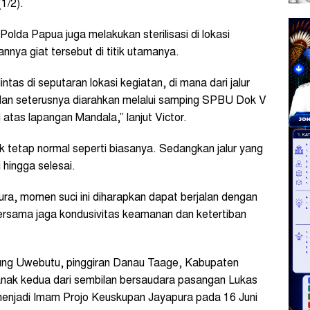
1/2).
 Polda Papua juga melakukan sterilisasi di lokasi
nya giat tersebut di titik utamanya.
ntas di seputaran lokasi kegiatan, di mana dari jalur
dan seterusnya diarahkan melalui samping SPBU Dok V
 atas lapangan Mandala,” lanjut Victor.
ok tetap normal seperti biasanya. Sedangkan jalur yang
 hingga selesai.
ra, momen suci ini diharapkan dapat berjalan dengan
bersama jaga kondusivitas keamanan dan ketertiban
pung Uwebutu, pinggiran Danau Taage, Kabupaten
 anak kedua dari sembilan bersaudara pasangan Lukas
 menjadi Imam Projo Keuskupan Jayapura pada 16 Juni