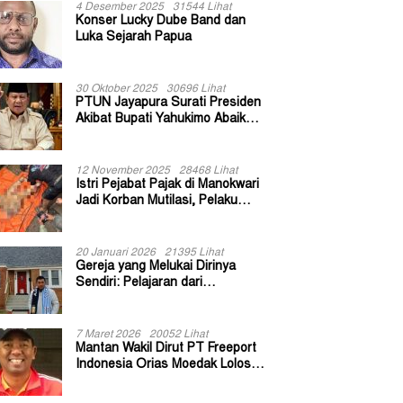
4 Desember 2025
31544 Lihat
Konser Lucky Dube Band dan
Luka Sejarah Papua
30 Oktober 2025
30696 Lihat
PTUN Jayapura Surati Presiden
Akibat Bupati Yahukimo Abaikan
Putusan Gugatan 139 Kepala
Kampung
12 November 2025
28468 Lihat
Istri Pejabat Pajak di Manokwari
Jadi Korban Mutilasi, Pelaku
Diduga Bekas Kuli Bangunan
20 Januari 2026
21395 Lihat
Gereja yang Melukai Dirinya
Sendiri: Pelajaran dari
Keuskupan Bogor
7 Maret 2026
20052 Lihat
Mantan Wakil Dirut PT Freeport
Indonesia Orias Moedak Lolos
Seleksi Administratif Calon ADK
OJK