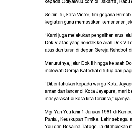
kepada Odiyaiwuu.com di Jakarta, Rabu (
Selain itu, kata Victor, tim gegana Brimob
kegiatan guna memastikan kemananan jalan
“Kami juga melakukan pengalihan arus laluli
Dok V atas yang hendak ke arah Dok VII 
atas dan turun di depan Gereja Rehobot di
Menurutnya, jalur Dok II hingga ke arah D
melewati Gereja Katedral ditutup dari pagi
“Diberitahukan kepada warga Kota Jayapu
aman dan lancar di Kota Jayapura, mari 
masyarakat di kota kita tercinta,” ujarnya.
Mgr Yan You lahir 1 Januari 1961 di Kam
Paniai, Keuskupan Timika. Lahir sebagai
You dan Rosalina Tatogo. Ia ditahbiskan