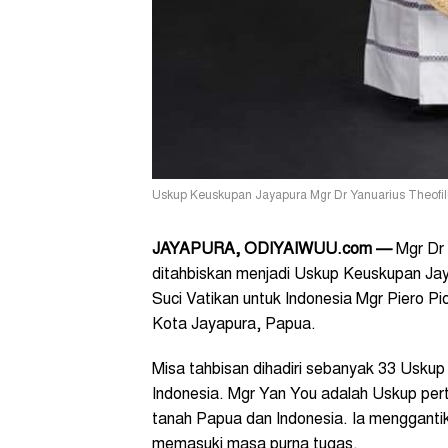
Uskup Keuskupan Jayapura Mgr Dr Yanuarius Theofilu
JAYAPURA, ODIYAIWUU.com
—
Mgr Dr 
ditahbiskan menjadi Uskup Keuskupan Jay
Suci Vatikan untuk Indonesia Mgr Piero Pi
Kota Jayapura, Papua.
Misa tahbisan dihadiri sebanyak 33 Uskup
Indonesia. Mgr Yan You adalah Uskup pert
tanah Papua dan Indonesia. Ia mengganti
memasuki masa purna tugas.