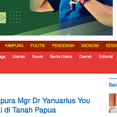
KAMPUNG
POLITIK
PENDIDIKAN
EKONOMI
KESE
aga
Literasi
Sosok
Berita Utama
Daerah
Editorial
Ber
pura Mgr Dr Yanuarius You
i di Tanah Papua