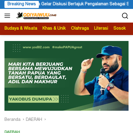
Langsung
kusi Bertajuk Pengalaman Sebagai Sumber Pengetahuan
Breaking News
Ketu
ke
konten
Budaya & Wisata
Khas & Unik
Olahraga
Literasi
Sosok
B
Beranda
DAERAH
DAERAH