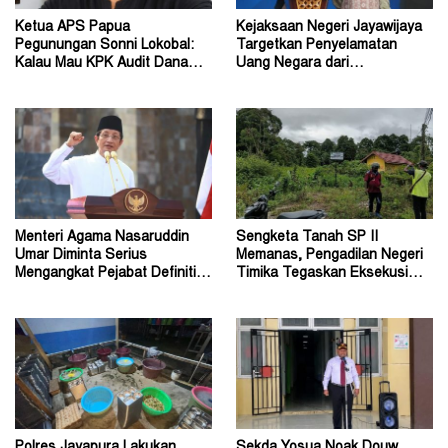
Ketua APS Papua
Kejaksaan Negeri Jayawijaya
Pegunungan Sonni Lokobal:
Targetkan Penyelamatan
Kalau Mau KPK Audit Dana
Uang Negara dari
Otsus Seluruh Tanah Papua
Penanganan Perkara Korupsi
Menteri Agama Nasaruddin
Sengketa Tanah SP II
Umar Diminta Serius
Memanas, Pengadilan Negeri
Mengangkat Pejabat Definitif
Timika Tegaskan Eksekusi
Dirjen Bimas Katolik
Bukan Pemeriksaan Ulang
Polres Jayapura Lakukan
Sekda Yosua Noak Douw