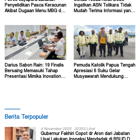
Penyelidikan Pasca Keracunan
Ingatkan ASN Tolikara Tidak
Akibat Dugaan Menu MBG di
Mudah Terima Informasi yang
Depapre
Belum Akurat
Darius Sabon Rain: 19 Finalis
Pemuda Katolik Papua Tengah
Bersaing Memasuki Tahap
Apresiasi 6 Suku Gelar
Presentasi Mimika Inovation
Musyawarah Mendukung
Week 2026
Perda Jadi Acuan Dewan
Berita Terpopuler
4 November 2025
32353 Lihat
Gubernur Fakhiri Copot dr Aron dari Jabatan
Usai Lakukan Inspeksi Mendadak di RSUD Dok