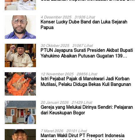
II Jayapura
4 Desember 2025
31926 Lihat
Konser Lucky Dube Band dan Luka Sejarah
Papua
30 Oktober 2025
31067 Lihat
PTUN Jayapura Surati Presiden Akibat Bupati
Yahukimo Abaikan Putusan Gugatan 139
Kepala Kampung
12 November 2025
28856 Lihat
Istri Pejabat Pajak di Manokwari Jadi Korban
Mutilasi, Pelaku Diduga Bekas Kuli Bangunan
20 Januari 2026
21429 Lihat
Gereja yang Melukai Dirinya Sendiri: Pelajaran
dari Keuskupan Bogor
7 Maret 2026
20101 Lihat
Mantan Wakil Dirut PT Freeport Indonesia