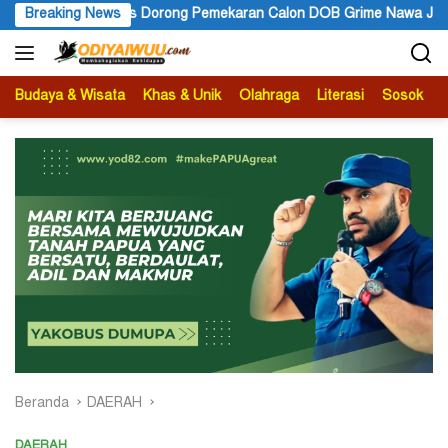
Langsung
ng Pemekaran Calon DOB Grime Nawa Jadi Kabupaten Definitif
Breaking News
ke
konten
Budaya & Wisata
Khas & Unik
Olahraga
Literasi
Sosok
B
Beranda
DAERAH
DAERAH