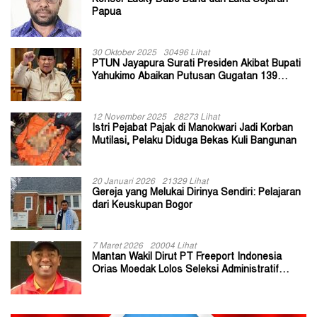
Papua
30 Oktober 2025
30496 Lihat
PTUN Jayapura Surati Presiden Akibat Bupati
Yahukimo Abaikan Putusan Gugatan 139
Kepala Kampung
12 November 2025
28273 Lihat
Istri Pejabat Pajak di Manokwari Jadi Korban
Mutilasi, Pelaku Diduga Bekas Kuli Bangunan
20 Januari 2026
21329 Lihat
Gereja yang Melukai Dirinya Sendiri: Pelajaran
dari Keuskupan Bogor
7 Maret 2026
20004 Lihat
Mantan Wakil Dirut PT Freeport Indonesia
Orias Moedak Lolos Seleksi Administratif
Calon ADK OJK