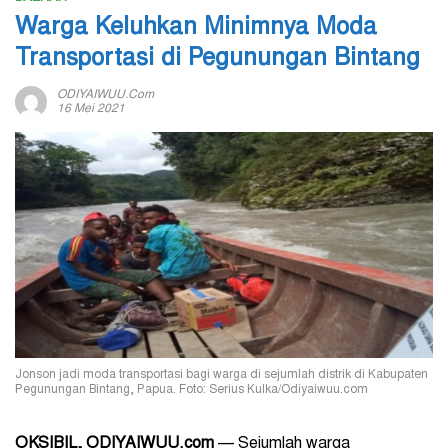
Warga Keluhkan Minimnya Moda
Transportasi di Pegunungan Bintang
ODIYAIWUU.com
16 Mei 2021
Jonson jadi moda transportasi bagi warga di sejumlah distrik di Kabupaten
Pegunungan Bintang, Papua. Foto: Serius Kulka/Odiyaiwuu.com
OKSIBIL, ODIYAIWUU.com
—
Sejumlah warga