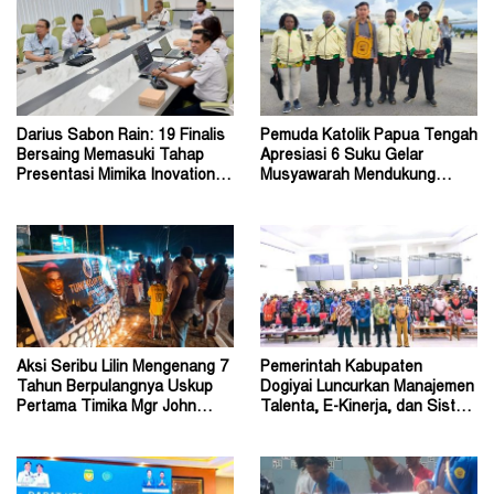
Darius Sabon Rain: 19 Finalis
Pemuda Katolik Papua Tengah
Bersaing Memasuki Tahap
Apresiasi 6 Suku Gelar
Presentasi Mimika Inovation
Musyawarah Mendukung
Week 2026
Perda Jadi Acuan Dewan
Aksi Seribu Lilin Mengenang 7
Pemerintah Kabupaten
Tahun Berpulangnya Uskup
Dogiyai Luncurkan Manajemen
Pertama Timika Mgr John
Talenta, E-Kinerja, dan Sistem
Philip Saklil, Pr
Dokumen Digital