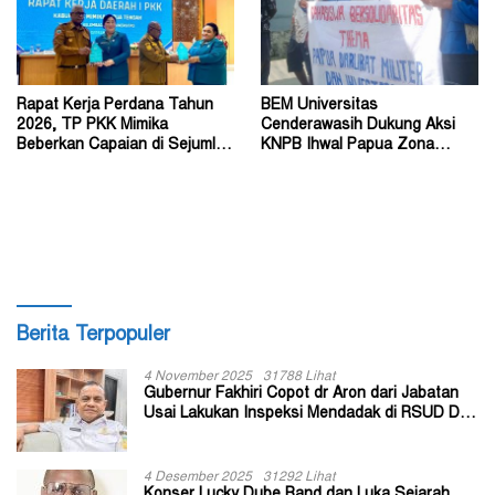
Rapat Kerja Perdana Tahun
BEM Universitas
2026, TP PKK Mimika
Cenderawasih Dukung Aksi
Beberkan Capaian di Sejumlah
KNPB Ihwal Papua Zona
Sektor Strategis
Darurat Militer dan
Kemanusiaan
Berita Terpopuler
4 November 2025
31788 Lihat
Gubernur Fakhiri Copot dr Aron dari Jabatan
Usai Lakukan Inspeksi Mendadak di RSUD Dok
II Jayapura
4 Desember 2025
31292 Lihat
Konser Lucky Dube Band dan Luka Sejarah