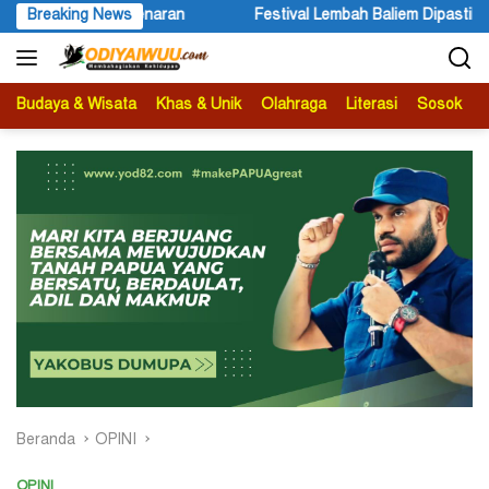
Langsung
naran
Breaking News
Festival Lembah Baliem Dipastikan Tetap Berlangsun
ke
konten
Budaya & Wisata
Khas & Unik
Olahraga
Literasi
Sosok
B
Beranda
OPINI
OPINI