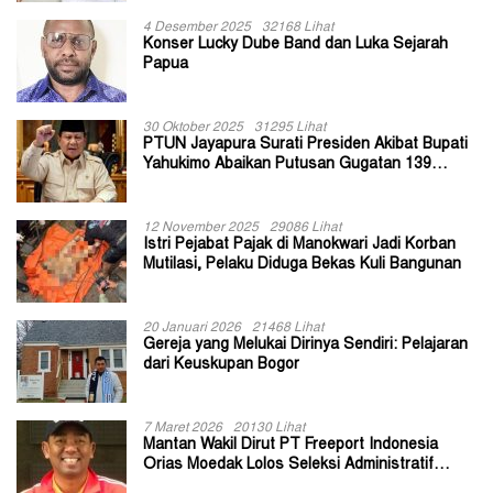
4 Desember 2025
32168 Lihat
Konser Lucky Dube Band dan Luka Sejarah
Papua
30 Oktober 2025
31295 Lihat
PTUN Jayapura Surati Presiden Akibat Bupati
Yahukimo Abaikan Putusan Gugatan 139
Kepala Kampung
12 November 2025
29086 Lihat
Istri Pejabat Pajak di Manokwari Jadi Korban
Mutilasi, Pelaku Diduga Bekas Kuli Bangunan
20 Januari 2026
21468 Lihat
Gereja yang Melukai Dirinya Sendiri: Pelajaran
dari Keuskupan Bogor
7 Maret 2026
20130 Lihat
Mantan Wakil Dirut PT Freeport Indonesia
Orias Moedak Lolos Seleksi Administratif
Calon ADK OJK