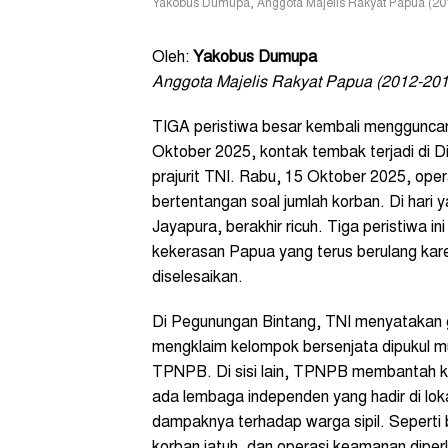
Yakobus Dumupa, Anggota Majelis Rakyat Papua (201
Oleh:
Yakobus Dumupa
Anggota Majelis Rakyat Papua (2012-201
TIGA peristiwa besar kembali mengguncan
Oktober 2025, kontak tembak terjadi di D
prajurit TNI. Rabu, 15 Oktober 2025, opera
bertentangan soal jumlah korban. Di hari
Jayapura, berakhir ricuh. Tiga peristiwa in
kekerasan Papua yang terus berulang kare
diselesaikan.
Di Pegunungan Bintang, TNI menyatakan g
mengklaim kelompok bersenjata dipukul m
TPNPB. Di sisi lain, TPNPB membantah ke
ada lembaga independen yang hadir di lok
dampaknya terhadap warga sipil. Seperti
korban jatuh, dan operasi keamanan dipe