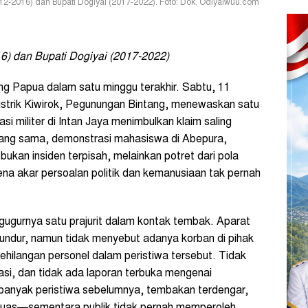
2-2016) dan Bupati Dogiyai (2017-2022). Foto: Dok. Odiyaiwuu.com
6) dan Bupati Dogiyai (2017-2022)
g Papua dalam satu minggu terakhir. Sabtu, 11
istrik Kiwirok, Pegunungan Bintang, menewaskan satu
si militer di Intan Jaya menimbulkan klaim saling
 yang sama, demonstrasi mahasiswa di Abepura,
i bukan insiden terpisah, melainkan potret dari pola
na akar persoalan politik dan kemanusiaan tak pernah
ugurnya satu prajurit dalam kontak tembak. Aparat
undur, namun tidak menyebut adanya korban di pihak
hilangan personel dalam peristiwa tersebut. Tidak
asi, dan tidak ada laporan terbuka mengenai
 banyak peristiwa sebelumnya, tembakan terdengar,
rluas—sementara publik tidak pernah memperoleh