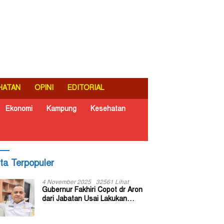
HATAN
OPINI
EDITORIAL
Ekonomi
Kampung
Kesehatan
ita Terpopuler
4 November 2025
32561 Lihat
Gubernur Fakhiri Copot dr Aron
dari Jabatan Usai Lakukan
Inspeksi Mendadak di RSUD Dok
II Jayapura