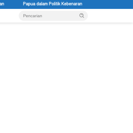
k Kebenaran
Festival Lembah Baliem Dipastikan Tetap Berl