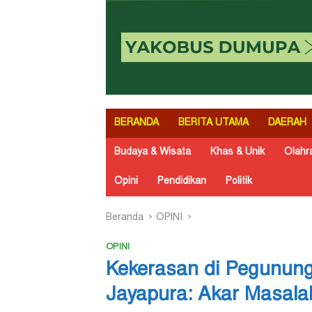
BERANDA
BERITA UTAMA
DAERAH
Budaya & Wisata
Khas & Unik
Olahr
Opini
Pendidikan
Politik
Beranda
OPINI
OPINI
Kekerasan di Pegununga
Jayapura: Akar Masala