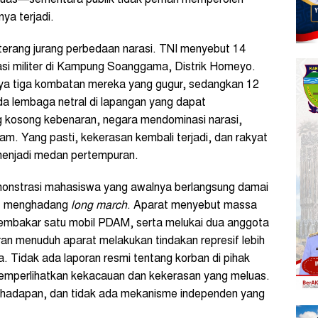
ya terjadi.
 terang jurang perbedaan narasi. TNI menyebut 14
 militer di Kampung Soanggama, Distrik Homeyo.
 tiga kombatan mereka yang gugur, sedangkan 12
ada lembaga netral di lapangan yang dapat
ng kosong kebenaran, negara mendominasi narasi,
am. Yang pasti, kekerasan kembali terjadi, dan rakyat
menjadi medan pertempuran.
monstrasi mahasiswa yang awalnya berlangsung damai
at menghadang
long march
. Aparat menyebut massa
 membakar satu mobil PDAM, serta melukai dua anggota
tran menuduh aparat melakukan tindakan represif lebih
 Tidak ada laporan resmi tentang korban di pihak
mperlihatkan kekacauan dan kekerasan yang meluas.
g berhadapan, dan tidak ada mekanisme independen yang