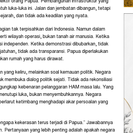
olektif orang Papua. Pembangunan infrastruktur yang
uh luka-luka ini. Jalan dan jembatan dibangun, tetapi
 sejarah, dan tidak ada keadilan yang nyata.
ian tak terpisahkan dari Indonesia. Namun dalam
erti wilayah operasi, bukan tanah air manusia. Ketika
asi independen. Ketika demonstrasi dibubarkan, tidak
jatuhan, tidak ada transparansi. Papua diperlakukan
ukan rumah yang harus dirawat.
 yang keliru, melainkan soal kemauan politik. Negara
 membuka dialog politik sejati. Tidak ada rekonsiliasi
engungkap kebenaran pelanggaran HAM masa lalu. Yang
menutupi luka, bukan menyembuhkannya. Negara
berlarut ketimbang menghadapi akar persoalan yang
mengapa kekerasan terus terjadi di Papua.” Jawabannya
an. Pertanyaan yang lebih penting adalah apakah negara