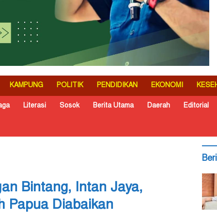
KAMPUNG
POLITIK
PENDIDIKAN
EKONOMI
KESE
aga
Literasi
Sosok
Berita Utama
Daerah
Editorial
Ber
n Bintang, Intan Jaya,
h Papua Diabaikan