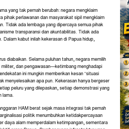
 lama yang tak pernah berubah: negara mengklaim
a pihak perlawanan dan masyarakat sipil mengklaim
n. Tidak ada lembaga yang dipercaya semua pihak
anisme transparansi dan akuntabilitas. Tidak ada
 Dalam kabut inilah kekerasan di Papua hidup,
rus diabaikan. Selama puluhan tahun, negara memilih
 militer, dan pengawasan—ketimbang menghadapi
Pendekatan ini mungkin memberikan kesan “situasi
tidak menyelesaikan apa pun. Kekerasan hanya bergeser
a. Setiap peluru yang dilepaskan, setiap demonstrasi yang
h lama.
anggaran HAM berat sejak masa integrasi tak pernah
rginalisasi politik menumbuhkan ketidakpercayaan
mber daya alam memperdalam ketimpangan, sementara