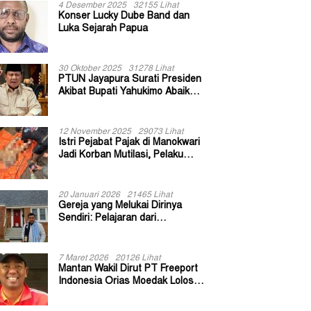
4 Desember 2025
32155 Lihat
Konser Lucky Dube Band dan
Luka Sejarah Papua
30 Oktober 2025
31278 Lihat
PTUN Jayapura Surati Presiden
Akibat Bupati Yahukimo Abaikan
Putusan Gugatan 139 Kepala
Kampung
12 November 2025
29073 Lihat
Istri Pejabat Pajak di Manokwari
Jadi Korban Mutilasi, Pelaku
Diduga Bekas Kuli Bangunan
20 Januari 2026
21465 Lihat
Gereja yang Melukai Dirinya
Sendiri: Pelajaran dari
Keuskupan Bogor
7 Maret 2026
20126 Lihat
Mantan Wakil Dirut PT Freeport
Indonesia Orias Moedak Lolos
Seleksi Administratif Calon ADK
OJK