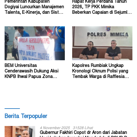
Pemerintah Kabupaten
Rapat Kerja Perdana Tahun
Dogiyai Luncurkan Manajemen
2026, TP PKK Mimika
Talenta, E-Kinerja, dan Sistem
Beberkan Capaian di Sejumlah
Dokumen Digital
Sektor Strategis
BEM Universitas
Kapolres Rumbiak Ungkap
Cenderawasih Dukung Aksi
Kronologi Oknum Polisi yang
KNPB Ihwal Papua Zona
Tembak Warga di Rafflesia
Darurat Militer dan
Residence Timika
Kemanusiaan
Berita Terpopuler
4 November 2025
31528 Lihat
Gubernur Fakhiri Copot dr Aron dari Jabatan