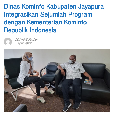
Dinas Kominfo Kabupaten Jayapura
Integrasikan Sejumlah Program
dengan Kementerian Kominfo
Republik Indonesia
ODIYAIWUU.com
4 April 2022