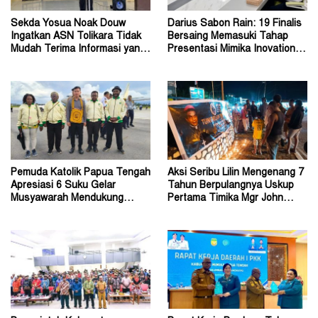
Sekda Yosua Noak Douw
Darius Sabon Rain: 19 Finalis
Ingatkan ASN Tolikara Tidak
Bersaing Memasuki Tahap
Mudah Terima Informasi yang
Presentasi Mimika Inovation
Belum Akurat
Week 2026
Pemuda Katolik Papua Tengah
Aksi Seribu Lilin Mengenang 7
Apresiasi 6 Suku Gelar
Tahun Berpulangnya Uskup
Musyawarah Mendukung
Pertama Timika Mgr John
Perda Jadi Acuan Dewan
Philip Saklil, Pr