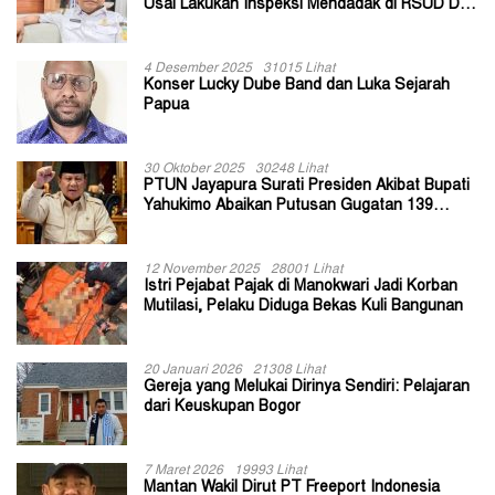
Usai Lakukan Inspeksi Mendadak di RSUD Dok
II Jayapura
4 Desember 2025
31015 Lihat
Konser Lucky Dube Band dan Luka Sejarah
Papua
30 Oktober 2025
30248 Lihat
PTUN Jayapura Surati Presiden Akibat Bupati
Yahukimo Abaikan Putusan Gugatan 139
Kepala Kampung
12 November 2025
28001 Lihat
Istri Pejabat Pajak di Manokwari Jadi Korban
Mutilasi, Pelaku Diduga Bekas Kuli Bangunan
20 Januari 2026
21308 Lihat
Gereja yang Melukai Dirinya Sendiri: Pelajaran
dari Keuskupan Bogor
7 Maret 2026
19993 Lihat
Mantan Wakil Dirut PT Freeport Indonesia