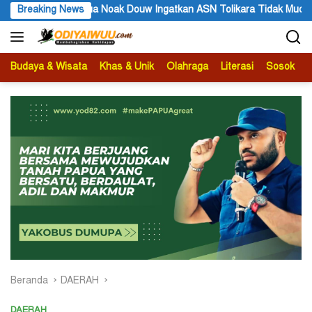
Langsung
gatkan ASN Tolikara Tidak Mudah Terima Informasi yang Belum Akur
Breaking News
ke
konten
Budaya & Wisata
Khas & Unik
Olahraga
Literasi
Sosok
B
Beranda
DAERAH
DAERAH