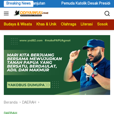
Langsung
esak Presiden Beri Atensi Terkait Peristiwa yang Menimpa Umat Katol
Breaking News
ke
konten
Budaya & Wisata
Khas & Unik
Olahraga
Literasi
Sosok
B
Beranda
DAERAH
DAERAH