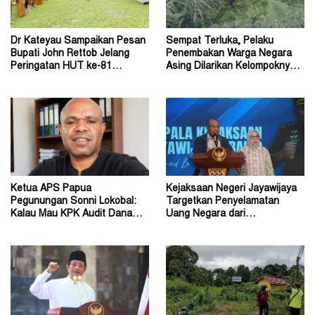
Dr Kateyau Sampaikan Pesan
Sempat Terluka, Pelaku
Bupati John Rettob Jelang
Penembakan Warga Negara
Peringatan HUT ke-81
Asing Dilarikan Kelompoknya
Kemerdekaan RI
ke Dalam Hutan
Ketua APS Papua
Kejaksaan Negeri Jayawijaya
Pegunungan Sonni Lokobal:
Targetkan Penyelamatan
Kalau Mau KPK Audit Dana
Uang Negara dari
Otsus Seluruh Tanah Papua
Penanganan Perkara Korupsi