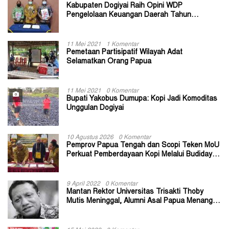
Kabupaten Dogiyai Raih Opini WDP
Pengelolaan Keuangan Daerah Tahun
Anggaran 2020
11 Mei 2021
1 Komentar
Pemetaan Partisipatif Wilayah Adat
Selamatkan Orang Papua
11 Mei 2021
0 Komentar
Bupati Yakobus Dumupa: Kopi Jadi Komoditas
Unggulan Dogiyai
10 Agustus 2026
0 Komentar
Pemprov Papua Tengah dan Scopi Teken MoU
Perkuat Pemberdayaan Kopi Melalui Budidaya
Berkelanjutan
9 April 2022
0 Komentar
Mantan Rektor Universitas Trisakti Thoby
Mutis Meninggal, Alumni Asal Papua Menangis:
Paitua Orang Baik yang Sangat Membantu