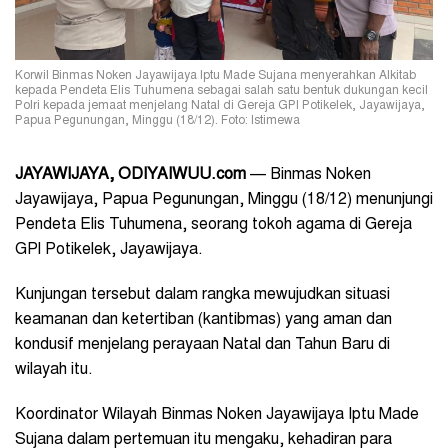
Korwil Binmas Noken Jayawijaya Iptu Made Sujana menyerahkan Alkitab
kepada Pendeta Elis Tuhumena sebagai salah satu bentuk dukungan kecil
Polri kepada jemaat menjelang Natal di Gereja GPI Potikelek, Jayawijaya,
Papua Pegunungan, Minggu (18/12). Foto: Istimewa
JAYAWIJAYA
, ODIYAIWUU.com
— Binmas Noken
Jayawijaya, Papua Pegunungan, Minggu (18/12) menunjungi
Pendeta Elis Tuhumena, seorang tokoh agama di Gereja
GPI Potikelek, Jayawijaya.
Kunjungan tersebut dalam rangka mewujudkan situasi
keamanan dan ketertiban (kantibmas) yang aman dan
kondusif menjelang perayaan Natal dan Tahun Baru di
wilayah itu.
Koordinator Wilayah Binmas Noken Jayawijaya Iptu Made
Sujana dalam pertemuan itu mengaku, kehadiran para