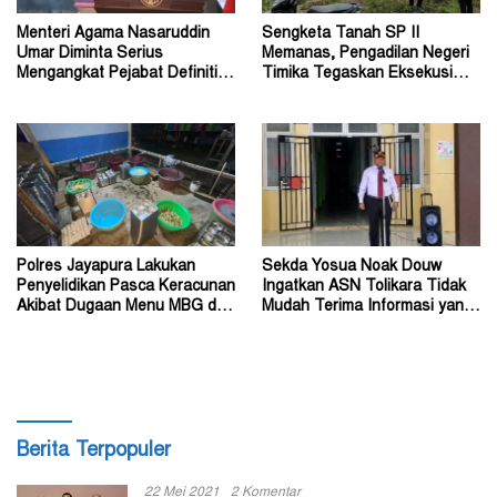
Menteri Agama Nasaruddin
Sengketa Tanah SP II
Umar Diminta Serius
Memanas, Pengadilan Negeri
Mengangkat Pejabat Definitif
Timika Tegaskan Eksekusi
Dirjen Bimas Katolik
Bukan Pemeriksaan Ulang
Polres Jayapura Lakukan
Sekda Yosua Noak Douw
Penyelidikan Pasca Keracunan
Ingatkan ASN Tolikara Tidak
Akibat Dugaan Menu MBG di
Mudah Terima Informasi yang
Depapre
Belum Akurat
Berita Terpopuler
22 Mei 2021
2 Komentar