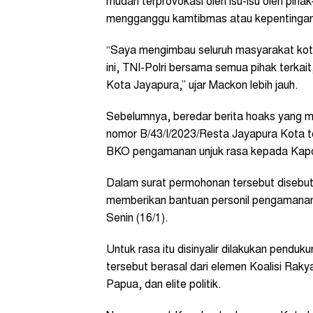
mudah terprovokasi oleh isu-isu oleh piha
mengganggu kamtibmas atau kepentinga
“Saya mengimbau seluruh masyarakat kota 
ini, TNI-Polri bersama semua pihak terkait
Kota Jayapura,” ujar Mackon lebih jauh.
Sebelumnya, beredar berita hoaks yang m
nomor B/43/I/2023/Resta Jayapura Kota t
BKO pengamanan unjuk rasa kepada Kap
Dalam surat permohonan tersebut disebu
memberikan bantuan personil pengamanan 
Senin (16/1).
Untuk rasa itu disinyalir dilakukan pend
tersebut berasal dari elemen Koalisi R
Papua, dan elite politik.