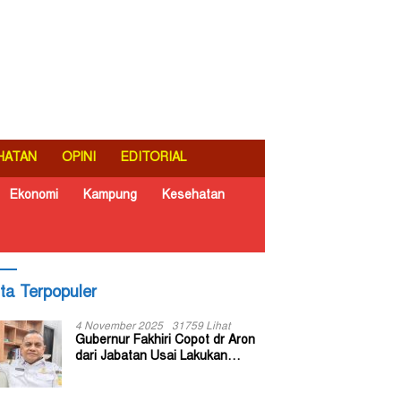
HATAN
OPINI
EDITORIAL
Ekonomi
Kampung
Kesehatan
ita Terpopuler
4 November 2025
31759 Lihat
Gubernur Fakhiri Copot dr Aron
dari Jabatan Usai Lakukan
Inspeksi Mendadak di RSUD Dok
II Jayapura