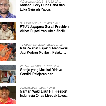
4 Desember 2025
31252 Lihat
Konser Lucky Dube Band dan
Luka Sejarah Papua
30 Oktober 2025
30464 Lihat
PTUN Jayapura Surati Presiden
Akibat Bupati Yahukimo Abaikan
Putusan Gugatan 139 Kepala
Kampung
12 November 2025
28231 Lihat
Istri Pejabat Pajak di Manokwari
Jadi Korban Mutilasi, Pelaku
Diduga Bekas Kuli Bangunan
20 Januari 2026
21327 Lihat
Gereja yang Melukai Dirinya
Sendiri: Pelajaran dari
Keuskupan Bogor
7 Maret 2026
20004 Lihat
Mantan Wakil Dirut PT Freeport
Indonesia Orias Moedak Lolos
Seleksi Administratif Calon ADK
OJK