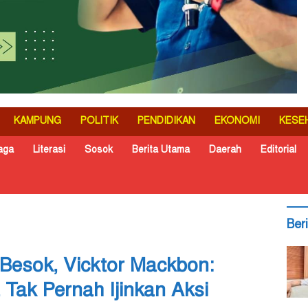
KAMPUNG
POLITIK
PENDIDIKAN
EKONOMI
KESE
aga
Literasi
Sosok
Berita Utama
Daerah
Editorial
Ber
 Besok, Vicktor Mackbon:
 Tak Pernah Ijinkan Aksi