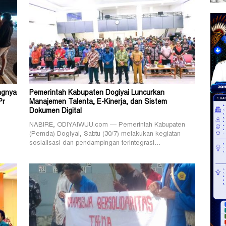
ngnya
Pemerintah Kabupaten Dogiyai Luncurkan
Pr
Manajemen Talenta, E-Kinerja, dan Sistem
Dokumen Digital
NABIRE, ODIYAIWUU.com — Pemerintah Kabupaten
(Pemda) Dogiyai, Sabtu (30/7) melakukan kegiatan
sosialisasi dan pendampingan terintegrasi…