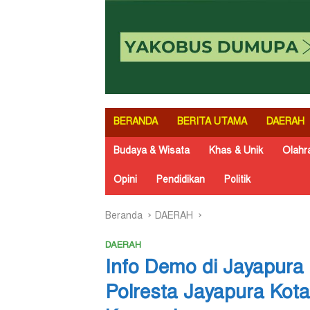
BERANDA
BERITA UTAMA
DAERAH
Budaya & Wisata
Khas & Unik
Olahr
Opini
Pendidikan
Politik
Beranda
DAERAH
DAERAH
Info Demo di Jayapura
Polresta Jayapura Kota