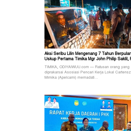
Aksi Seribu Lilin Mengenang 7 Tahun Berpula
Uskup Pertama Timika Mgr John Philip Saklil, 
TIMIKA, ODIYAIWUU.com — Ratusan orang yang
diprakarsai Asosiasi Pencari Kerja Lokal Cartensz
Mimika (Apelcami) memadati…