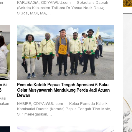
an
KARUBAGA, ODIYAIWUU.com — Sekretaris Daerah
(Sekda) Kabupaten Tolikara Dr Yosua Noak Douw,
S.Sos, M.Si, MA,…
suki
Pemuda Katolik Papua Tengah Apresiasi 6 Suku
6
Gelar Musyawarah Mendukung Perda Jadi Acuan
Dewan
vasi
nakan
NABIRE, ODIYAIWUU.com — Ketua Pemuda Katolik
Komisariat Daerah (Komda) Papua Tengah Tino Mote,
SIP menegaskan,…