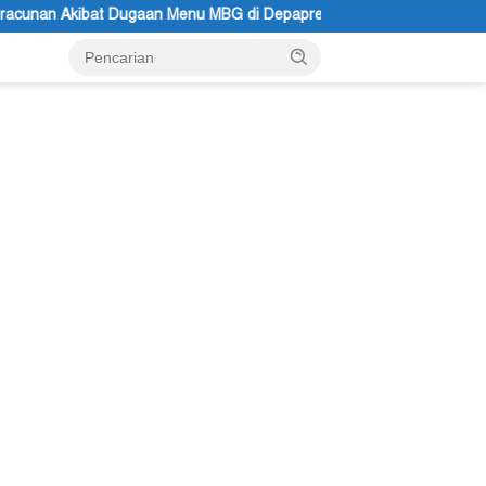
u MBG di Depapre
Bupati Kabupaten Jayawijaya Atenius Mur