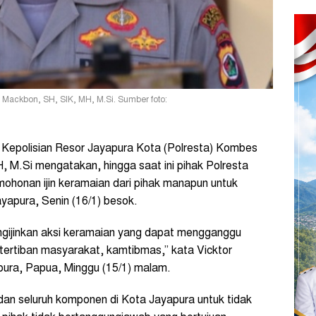
 Mackbon, SH, SIK, MH, M.Si. Sumber foto:
Kepolisian Resor Jayapura Kota (Polresta) Kombes
 M.Si mengatakan, hingga saat ini pihak Polresta
ohonan ijin keramaian dari pihak manapun untuk
ayapura, Senin (16/1) besok.
ngijinkan aksi keramaian yang dapat mengganggu
tertiban masyarakat, kamtibmas,” kata Vicktor
ura, Papua, Minggu (15/1) malam.
an seluruh komponen di Kota Jayapura untuk tidak