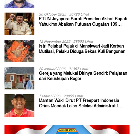
30 Oktober 2025
30728 Lihat
PTUN Jayapura Surati Presiden Akibat Bupati
Yahukimo Abaikan Putusan Gugatan 139
Kepala Kampung
12 November 2025
28502 Lihat
Istri Pejabat Pajak di Manokwari Jadi Korban
Mutilasi, Pelaku Diduga Bekas Kuli Bangunan
20 Januari 2026
21397 Lihat
Gereja yang Melukai Dirinya Sendiri: Pelajaran
dari Keuskupan Bogor
7 Maret 2026
20055 Lihat
Mantan Wakil Dirut PT Freeport Indonesia
Orias Moedak Lolos Seleksi Administratif
Calon ADK OJK