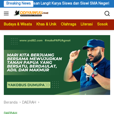
Langsung
wa dan Siswi SMA Negeri 1 Dogiyai
Breaking News
Anggota MRP Papua Pegu
ke
konten
Budaya & Wisata
Khas & Unik
Olahraga
Literasi
Sosok
B
Beranda
DAERAH
DAERAH