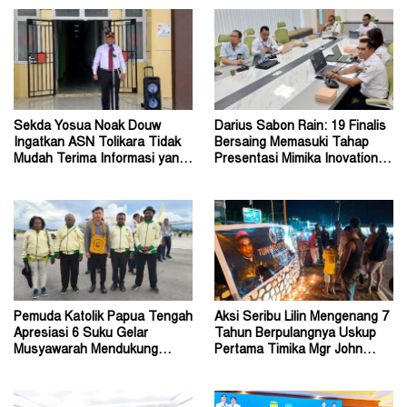
Sekda Yosua Noak Douw
Darius Sabon Rain: 19 Finalis
Ingatkan ASN Tolikara Tidak
Bersaing Memasuki Tahap
Mudah Terima Informasi yang
Presentasi Mimika Inovation
Belum Akurat
Week 2026
Pemuda Katolik Papua Tengah
Aksi Seribu Lilin Mengenang 7
Apresiasi 6 Suku Gelar
Tahun Berpulangnya Uskup
Musyawarah Mendukung
Pertama Timika Mgr John
Perda Jadi Acuan Dewan
Philip Saklil, Pr