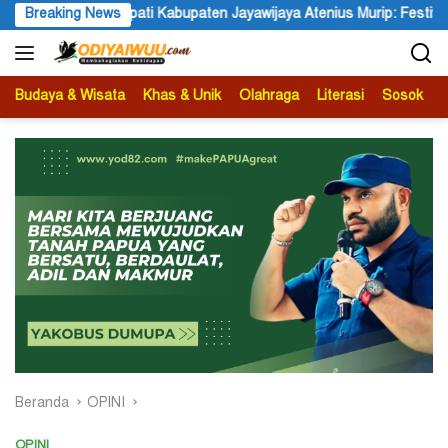
Langsung
 Jayawijaya Atenius Murip: Festival Budaya Lembah Baliem Dongkra
Breaking News
ke
konten
Budaya & Wisata
Khas & Unik
Olahraga
Literasi
Sosok
B
Beranda
OPINI
OPINI