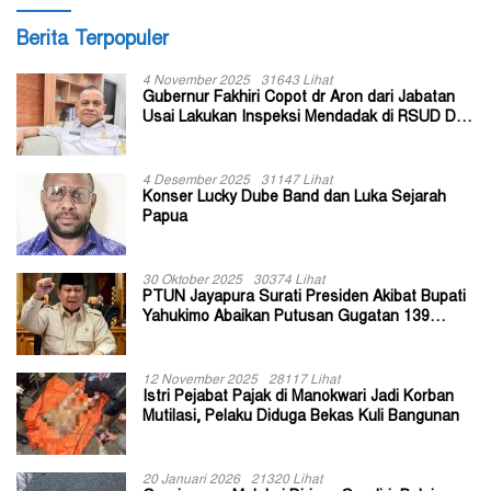
Berita Terpopuler
4 November 2025
31643 Lihat
Gubernur Fakhiri Copot dr Aron dari Jabatan
Usai Lakukan Inspeksi Mendadak di RSUD Dok
II Jayapura
4 Desember 2025
31147 Lihat
Konser Lucky Dube Band dan Luka Sejarah
Papua
30 Oktober 2025
30374 Lihat
PTUN Jayapura Surati Presiden Akibat Bupati
Yahukimo Abaikan Putusan Gugatan 139
Kepala Kampung
12 November 2025
28117 Lihat
Istri Pejabat Pajak di Manokwari Jadi Korban
Mutilasi, Pelaku Diduga Bekas Kuli Bangunan
20 Januari 2026
21320 Lihat