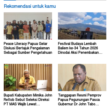
Rekomendasi untuk kamu
Peace Literacy Papua Gelar
Festival Budaya Lembah
Diskusi Bertajuk Pengalaman
Baliem ke-34 Tahun 2026
Sebagai Sumber Pengetahuan
Dinodai Aksi Penembakan
Oleh Orang Tak Dikenal
Bupati Kabupaten Mimika John
Tanggapan Resmi Pemprov
Rettob Sebut Seleksi Direksi
Papua Pegunungan Pasca
PT MAS Wajib Lewat
Gubernur Dr John Tabo
Mekanisme RUPS
Diadukan ke KPK RI