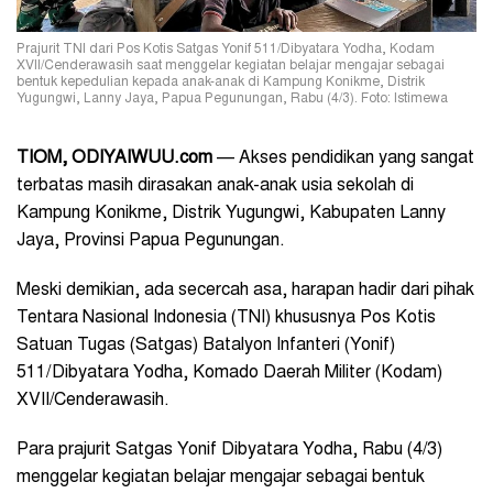
Prajurit TNI dari Pos Kotis Satgas Yonif 511/Dibyatara Yodha, Kodam
XVII/Cenderawasih saat menggelar kegiatan belajar mengajar sebagai
bentuk kepedulian kepada anak-anak di Kampung Konikme, Distrik
Yugungwi, Lanny Jaya, Papua Pegunungan, Rabu (4/3). Foto: Istimewa
TIOM, ODIYAIWUU.com
— Akses pendidikan yang sangat
terbatas masih dirasakan anak-anak usia sekolah di
Kampung Konikme, Distrik Yugungwi, Kabupaten Lanny
Jaya, Provinsi Papua Pegunungan.
Meski demikian, ada secercah asa, harapan hadir dari pihak
Tentara Nasional Indonesia (TNI) khususnya Pos Kotis
Satuan Tugas (Satgas) Batalyon Infanteri (Yonif)
511/Dibyatara Yodha, Komado Daerah Militer (Kodam)
XVII/Cenderawasih.
Para prajurit Satgas Yonif Dibyatara Yodha, Rabu (4/3)
menggelar kegiatan belajar mengajar sebagai bentuk