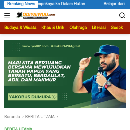
Langsung
Hutan
Breaking News
Belajar dari Engels untuk Karl Marx
Peace Li
ke
konten
Budaya & Wisata
Khas & Unik
Olahraga
Literasi
Sosok
B
Beranda
BERITA UTAMA
BERITA UTAMA