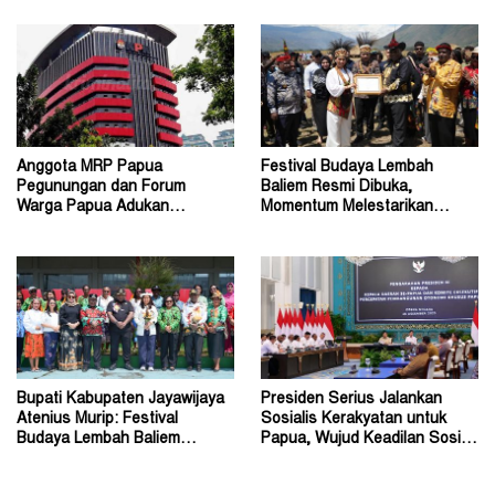
Anggota MRP Papua
Festival Budaya Lembah
Pegunungan dan Forum
Baliem Resmi Dibuka,
Warga Papua Adukan
Momentum Melestarikan
Gubernur John Tabo ke KPK
Budaya Warisan Leluhur
Bupati Kabupaten Jayawijaya
Presiden Serius Jalankan
Atenius Murip: Festival
Sosialis Kerakyatan untuk
Budaya Lembah Baliem
Papua, Wujud Keadilan Sosial
Dongkrak UMKM
bagi Masyarakat