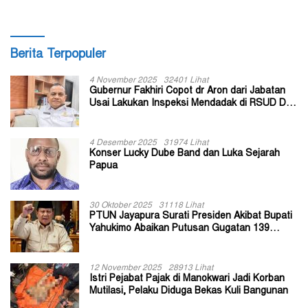
Berita Terpopuler
4 November 2025
32401 Lihat
Gubernur Fakhiri Copot dr Aron dari Jabatan
Usai Lakukan Inspeksi Mendadak di RSUD Dok
II Jayapura
4 Desember 2025
31974 Lihat
Konser Lucky Dube Band dan Luka Sejarah
Papua
30 Oktober 2025
31118 Lihat
PTUN Jayapura Surati Presiden Akibat Bupati
Yahukimo Abaikan Putusan Gugatan 139
Kepala Kampung
12 November 2025
28913 Lihat
Istri Pejabat Pajak di Manokwari Jadi Korban
Mutilasi, Pelaku Diduga Bekas Kuli Bangunan