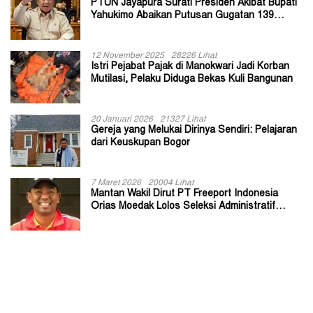
PTUN Jayapura Surati Presiden Akibat Bupati
Yahukimo Abaikan Putusan Gugatan 139
Kepala Kampung
12 November 2025
28226 Lihat
Istri Pejabat Pajak di Manokwari Jadi Korban
Mutilasi, Pelaku Diduga Bekas Kuli Bangunan
20 Januari 2026
21327 Lihat
Gereja yang Melukai Dirinya Sendiri: Pelajaran
dari Keuskupan Bogor
7 Maret 2026
20004 Lihat
Mantan Wakil Dirut PT Freeport Indonesia
Orias Moedak Lolos Seleksi Administratif
Calon ADK OJK