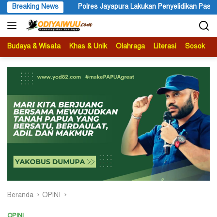
Langsung
f
Breaking News
Polres Jayapura Lakukan Penyelidikan Pasca Keracunan A
ke
konten
Budaya & Wisata
Khas & Unik
Olahraga
Literasi
Sosok
B
Beranda
OPINI
OPINI