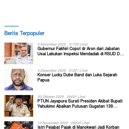
Berita Terpopuler
4 November 2025
31720 Lihat
Gubernur Fakhiri Copot dr Aron dari Jabatan
Usai Lakukan Inspeksi Mendadak di RSUD Dok
II Jayapura
4 Desember 2025
31221 Lihat
Konser Lucky Dube Band dan Luka Sejarah
Papua
30 Oktober 2025
30431 Lihat
PTUN Jayapura Surati Presiden Akibat Bupati
Yahukimo Abaikan Putusan Gugatan 139
Kepala Kampung
12 November 2025
28203 Lihat
Istri Pejabat Pajak di Manokwari Jadi Korban