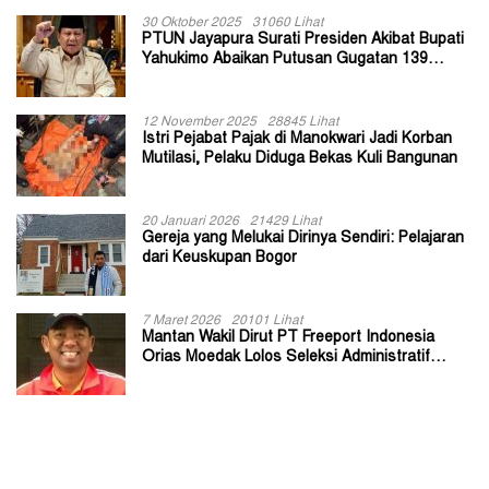
30 Oktober 2025
31060 Lihat
PTUN Jayapura Surati Presiden Akibat Bupati
Yahukimo Abaikan Putusan Gugatan 139
Kepala Kampung
12 November 2025
28845 Lihat
Istri Pejabat Pajak di Manokwari Jadi Korban
Mutilasi, Pelaku Diduga Bekas Kuli Bangunan
20 Januari 2026
21429 Lihat
Gereja yang Melukai Dirinya Sendiri: Pelajaran
dari Keuskupan Bogor
7 Maret 2026
20101 Lihat
Mantan Wakil Dirut PT Freeport Indonesia
Orias Moedak Lolos Seleksi Administratif
Calon ADK OJK