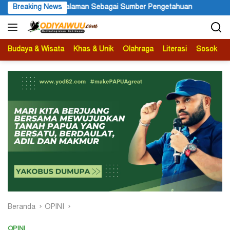
Langsung
 Sebagai Sumber Pengetahuan
Breaking News
Ketua APS Papua Pegunungan 
ke
konten
Budaya & Wisata
Khas & Unik
Olahraga
Literasi
Sosok
B
Beranda
OPINI
OPINI