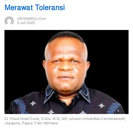
Merawat Toleransi
ODIYAIWUU.com
5 Juli 2025
Dr Yosua Noak Douw, S.Sos, M.Si, MA, lulusan Universitas Cenderawasih,
Jayapura, Papua. Foto: Istimewa