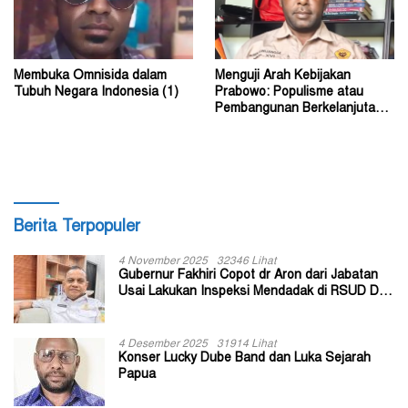
Membuka Omnisida dalam
Menguji Arah Kebijakan
Tubuh Negara Indonesia (1)
Prabowo: Populisme atau
Pembangunan Berkelanjutan?
(2)
Berita Terpopuler
4 November 2025
32346 Lihat
Gubernur Fakhiri Copot dr Aron dari Jabatan
Usai Lakukan Inspeksi Mendadak di RSUD Dok
II Jayapura
4 Desember 2025
31914 Lihat
Konser Lucky Dube Band dan Luka Sejarah
Papua