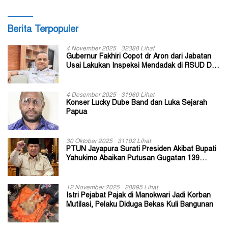
Berita Terpopuler
4 November 2025
32388 Lihat
Gubernur Fakhiri Copot dr Aron dari Jabatan
Usai Lakukan Inspeksi Mendadak di RSUD Dok
II Jayapura
4 Desember 2025
31960 Lihat
Konser Lucky Dube Band dan Luka Sejarah
Papua
30 Oktober 2025
31102 Lihat
PTUN Jayapura Surati Presiden Akibat Bupati
Yahukimo Abaikan Putusan Gugatan 139
Kepala Kampung
12 November 2025
28895 Lihat
Istri Pejabat Pajak di Manokwari Jadi Korban
Mutilasi, Pelaku Diduga Bekas Kuli Bangunan