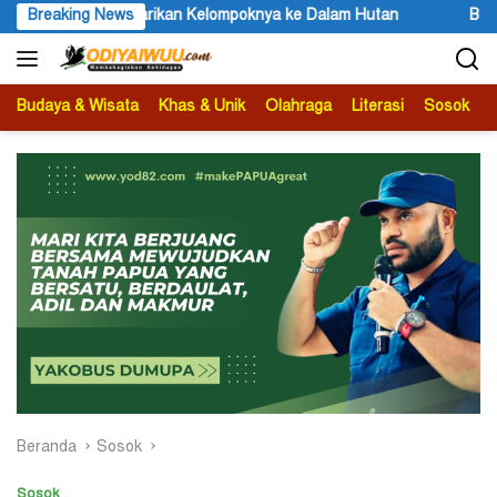
Langsung
rikan Kelompoknya ke Dalam Hutan
Breaking News
Belajar dari Engels untuk
ke
konten
Budaya & Wisata
Khas & Unik
Olahraga
Literasi
Sosok
B
Beranda
Sosok
Sosok