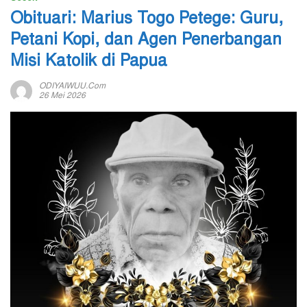
Obituari: Marius Togo Petege: Guru,
Petani Kopi, dan Agen Penerbangan
Misi Katolik di Papua
ODIYAIWUU.com
26 Mei 2026