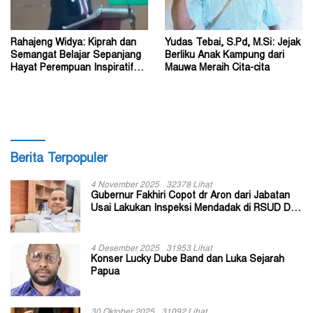
Rahajeng Widya: Kiprah dan
Yudas Tebai, S.Pd, M.Si: Jejak
Semangat Belajar Sepanjang
Berliku Anak Kampung dari
Hayat Perempuan Inspiratif
Mauwa Meraih Cita-cita
Indonesia
Berita Terpopuler
4 November 2025
32378 Lihat
Gubernur Fakhiri Copot dr Aron dari Jabatan
Usai Lakukan Inspeksi Mendadak di RSUD Dok
II Jayapura
4 Desember 2025
31953 Lihat
Konser Lucky Dube Band dan Luka Sejarah
Papua
30 Oktober 2025
31092 Lihat