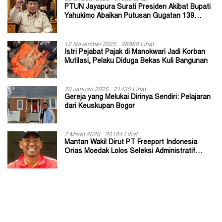
PTUN Jayapura Surati Presiden Akibat Bupati
Yahukimo Abaikan Putusan Gugatan 139
Kepala Kampung
12 November 2025
28888 Lihat
Istri Pejabat Pajak di Manokwari Jadi Korban
Mutilasi, Pelaku Diduga Bekas Kuli Bangunan
20 Januari 2026
21435 Lihat
Gereja yang Melukai Dirinya Sendiri: Pelajaran
dari Keuskupan Bogor
7 Maret 2026
20104 Lihat
Mantan Wakil Dirut PT Freeport Indonesia
Orias Moedak Lolos Seleksi Administratif
Calon ADK OJK