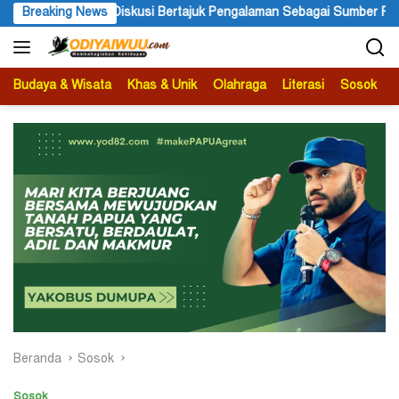
Langsung
elar Diskusi Bertajuk Pengalaman Sebagai Sumber Pengetahuan
Breaking News
ke
konten
Budaya & Wisata
Khas & Unik
Olahraga
Literasi
Sosok
B
Beranda
Sosok
Sosok