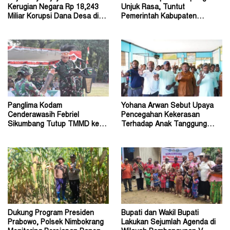
Kerugian Negara Rp 18,243
Unjuk Rasa, Tuntut
Miliar Korupsi Dana Desa di
Pemerintah Kabupaten
Lanny Jaya
Jayawijaya Aktifkan Kembali
Panglima Kodam
Yohana Arwan Sebut Upaya
Cenderawasih Febriel
Pencegahan Kekerasan
Sikumbang Tutup TMMD ke-
Terhadap Anak Tanggung
128 Kodim Mimika di Keakwa
Jawab Bersama
Dukung Program Presiden
Bupati dan Wakil Bupati
Prabowo, Polsek Nimbokrang
Lakukan Sejumlah Agenda di