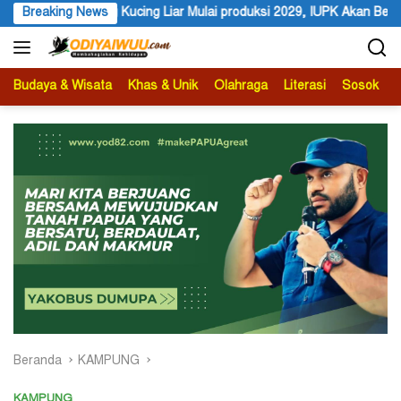
Langsung
i produksi 2029, IUPK Akan Berakhir 2041
Breaking News
Festival Budaya 
ke
konten
Budaya & Wisata
Khas & Unik
Olahraga
Literasi
Sosok
B
Beranda
KAMPUNG
KAMPUNG