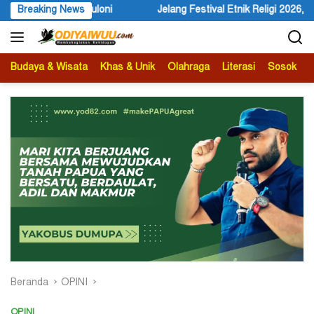
Langsung
Wuloni
Breaking News
Jelang Festival Etnik Religi 2026, Bupati Wandik Aj
ke
konten
Budaya & Wisata
Khas & Unik
Olahraga
Literasi
Sosok
B
Beranda
OPINI
OPINI