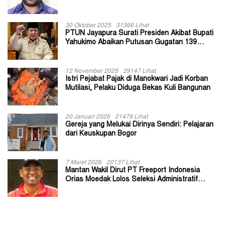
30 Oktober 2025
31366 Lihat
PTUN Jayapura Surati Presiden Akibat Bupati
Yahukimo Abaikan Putusan Gugatan 139
Kepala Kampung
12 November 2025
29147 Lihat
Istri Pejabat Pajak di Manokwari Jadi Korban
Mutilasi, Pelaku Diduga Bekas Kuli Bangunan
20 Januari 2026
21479 Lihat
Gereja yang Melukai Dirinya Sendiri: Pelajaran
dari Keuskupan Bogor
7 Maret 2026
20137 Lihat
Mantan Wakil Dirut PT Freeport Indonesia
Orias Moedak Lolos Seleksi Administratif
Calon ADK OJK