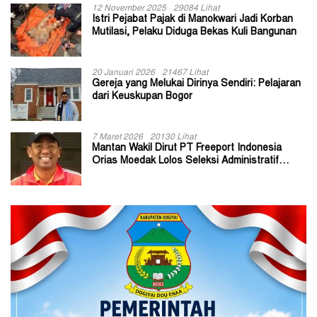
12 November 2025
29084 Lihat
Istri Pejabat Pajak di Manokwari Jadi Korban
Mutilasi, Pelaku Diduga Bekas Kuli Bangunan
20 Januari 2026
21467 Lihat
Gereja yang Melukai Dirinya Sendiri: Pelajaran
dari Keuskupan Bogor
7 Maret 2026
20130 Lihat
Mantan Wakil Dirut PT Freeport Indonesia
Orias Moedak Lolos Seleksi Administratif
Calon ADK OJK