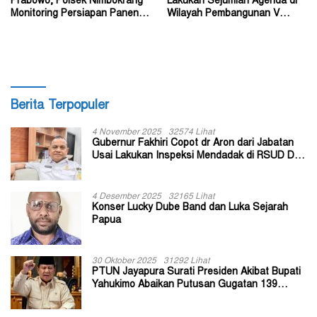
Prabowo, Polsek Nimbokrang
Lakukan Sejumlah Agenda di
Monitoring Persiapan Panen
Wilayah Pembangunan V
Jagung
Kabupaten Tolikara
Berita Terpopuler
4 November 2025
32574 Lihat
Gubernur Fakhiri Copot dr Aron dari Jabatan
Usai Lakukan Inspeksi Mendadak di RSUD Dok
II Jayapura
4 Desember 2025
32165 Lihat
Konser Lucky Dube Band dan Luka Sejarah
Papua
30 Oktober 2025
31292 Lihat
PTUN Jayapura Surati Presiden Akibat Bupati
Yahukimo Abaikan Putusan Gugatan 139
Kepala Kampung