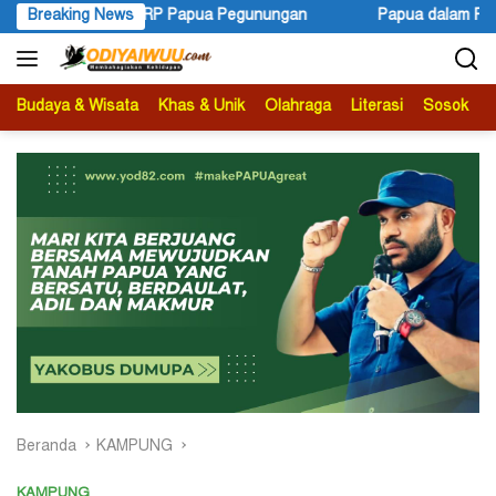
Langsung
pua Pegunungan
Breaking News
Papua dalam Politik Kebenaran
Fes
ke
konten
Budaya & Wisata
Khas & Unik
Olahraga
Literasi
Sosok
B
Beranda
KAMPUNG
KAMPUNG