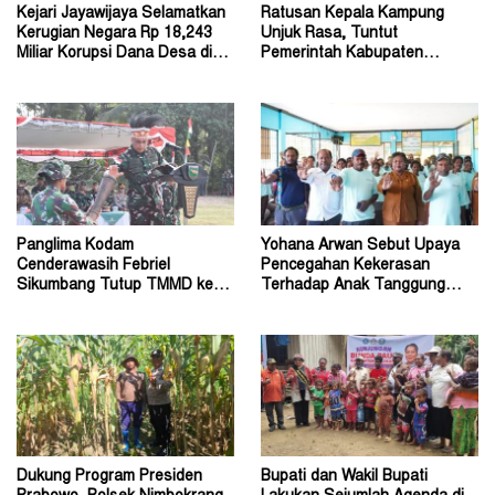
Kejari Jayawijaya Selamatkan
Ratusan Kepala Kampung
Kerugian Negara Rp 18,243
Unjuk Rasa, Tuntut
Miliar Korupsi Dana Desa di
Pemerintah Kabupaten
Lanny Jaya
Jayawijaya Aktifkan Kembali
Panglima Kodam
Yohana Arwan Sebut Upaya
Cenderawasih Febriel
Pencegahan Kekerasan
Sikumbang Tutup TMMD ke-
Terhadap Anak Tanggung
128 Kodim Mimika di Keakwa
Jawab Bersama
Dukung Program Presiden
Bupati dan Wakil Bupati