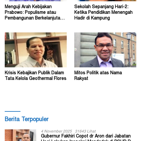
Menguji Arah Kebijakan
Sekolah Sepanjang Hari-2:
Prabowo: Populisme atau
Ketika Pendidikan Menengah
Pembangunan Berkelanjutan?
Hadir di Kampung
(1)
Krisis Kebajikan Publik Dalam
Mitos Politik atas Nama
Tata Kelola Geothermal Flores
Rakyat
Berita Terpopuler
4 November 2025
31643 Lihat
Gubernur Fakhiri Copot dr Aron dari Jabatan