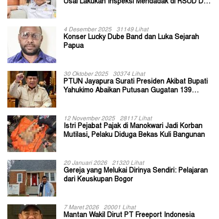
Usai Lakukan Inspeksi Mendadak di RSUD Dok
II Jayapura
4 Desember 2025
31149 Lihat
Konser Lucky Dube Band dan Luka Sejarah
Papua
30 Oktober 2025
30374 Lihat
PTUN Jayapura Surati Presiden Akibat Bupati
Yahukimo Abaikan Putusan Gugatan 139
Kepala Kampung
12 November 2025
28117 Lihat
Istri Pejabat Pajak di Manokwari Jadi Korban
Mutilasi, Pelaku Diduga Bekas Kuli Bangunan
20 Januari 2026
21320 Lihat
Gereja yang Melukai Dirinya Sendiri: Pelajaran
dari Keuskupan Bogor
7 Maret 2026
20001 Lihat
Mantan Wakil Dirut PT Freeport Indonesia