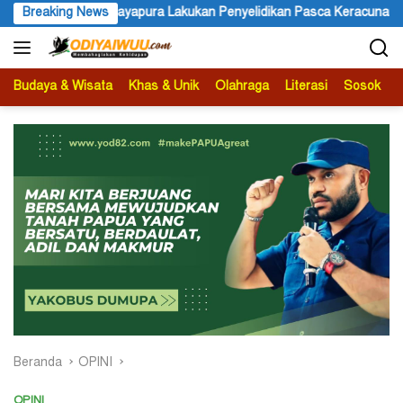
Langsung
Lakukan Penyelidikan Pasca Keracunan Akibat Dugaan Menu MBG di 
Breaking News
ke
konten
Budaya & Wisata
Khas & Unik
Olahraga
Literasi
Sosok
B
Beranda
OPINI
OPINI