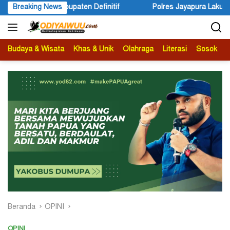
Langsung
Breaking News
Polres Jayapura Lakukan Penyelidikan Pasca Keracunan Akibat
ke
konten
Budaya & Wisata
Khas & Unik
Olahraga
Literasi
Sosok
B
Beranda
OPINI
OPINI