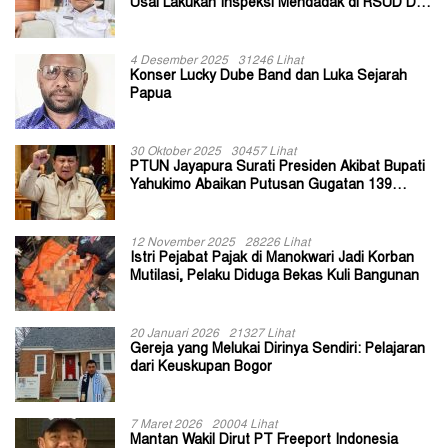
Usai Lakukan Inspeksi Mendadak di RSUD Dok
II Jayapura
4 Desember 2025
31246 Lihat
Konser Lucky Dube Band dan Luka Sejarah
Papua
30 Oktober 2025
30457 Lihat
PTUN Jayapura Surati Presiden Akibat Bupati
Yahukimo Abaikan Putusan Gugatan 139
Kepala Kampung
12 November 2025
28226 Lihat
Istri Pejabat Pajak di Manokwari Jadi Korban
Mutilasi, Pelaku Diduga Bekas Kuli Bangunan
20 Januari 2026
21327 Lihat
Gereja yang Melukai Dirinya Sendiri: Pelajaran
dari Keuskupan Bogor
7 Maret 2026
20004 Lihat
Mantan Wakil Dirut PT Freeport Indonesia