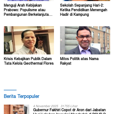
Menguji Arah Kebijakan
Sekolah Sepanjang Hari-2:
Prabowo: Populisme atau
Ketika Pendidikan Menengah
Pembangunan Berkelanjutan?
Hadir di Kampung
(1)
Krisis Kebajikan Publik Dalam
Mitos Politik atas Nama
Tata Kelola Geothermal Flores
Rakyat
Berita Terpopuler
4 November 2025
31755 Lihat
Gubernur Fakhiri Copot dr Aron dari Jabatan