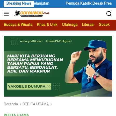
Langsung
tolik Desak Presiden Beri Atensi Terkait Peristiwa yang Menimpa Uma
Breaking News
ke
konten
Budaya & Wisata
Khas & Unik
Olahraga
Literasi
Sosok
B
Beranda
BERITA UTAMA
BERITA UTAMA