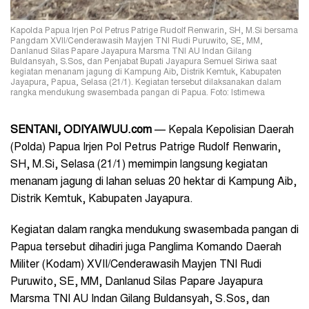
Kapolda Papua Irjen Pol Petrus Patrige Rudolf Renwarin, SH, M.Si bersama
Pangdam XVII/Cenderawasih Mayjen TNI Rudi Puruwito, SE, MM,
Danlanud Silas Papare Jayapura Marsma TNI AU Indan Gilang
Buldansyah, S.Sos, dan Penjabat Bupati Jayapura Semuel Siriwa saat
kegiatan menanam jagung di Kampung Aib, Distrik Kemtuk, Kabupaten
Jayapura, Papua, Selasa (21/1). Kegiatan tersebut dilaksanakan dalam
rangka mendukung swasembada pangan di Papua. Foto: Istimewa
SENTANI, ODIYAIWUU.com
— Kepala Kepolisian Daerah
(Polda) Papua Irjen Pol Petrus Patrige Rudolf Renwarin,
SH, M.Si, Selasa (21/1) memimpin langsung kegiatan
menanam jagung di lahan seluas 20 hektar di Kampung Aib,
Distrik Kemtuk, Kabupaten Jayapura.
Kegiatan dalam rangka mendukung swasembada pangan di
Papua tersebut dihadiri juga Panglima Komando Daerah
Militer (Kodam) XVII/Cenderawasih Mayjen TNI Rudi
Puruwito, SE, MM, Danlanud Silas Papare Jayapura
Marsma TNI AU Indan Gilang Buldansyah, S.Sos, dan