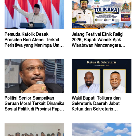
Pemuda Katolik Desak
Jelang Festival Etnik Religi
Presiden Beri Atensi Terkait
2026, Bupati Wandik Ajak
Peristiwa yang Menimpa Umat
Wisatawan Mancanegara
Katolik Stasi Wuloni
Datang ke Tolikara
Politisi Senior Sampaikan
Wakil Bupati Tolikara dan
Seruan Moral Terkait Dinamika
Sekretaris Daerah Jabat
Sosial Politik di Provinsi Papua
Ketua dan Sekretaris
Pegunungan
Keluarga Alumni Fisip Uncen