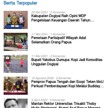
Berita Terpopuler
22 Mei 2021
2 Komentar
Kabupaten Dogiyai Raih Opini WDP
Pengelolaan Keuangan Daerah Tahun
Anggaran 2020
11 Mei 2021
1 Komentar
Pemetaan Partisipatif Wilayah Adat
Selamatkan Orang Papua
11 Mei 2021
0 Komentar
Bupati Yakobus Dumupa: Kopi Jadi Komoditas
Unggulan Dogiyai
10 Agustus 2026
0 Komentar
Pemprov Papua Tengah dan Scopi Teken MoU
Perkuat Pemberdayaan Kopi Melalui Budidaya
Berkelanjutan
9 April 2022
0 Komentar
Mantan Rektor Universitas Trisakti Thoby