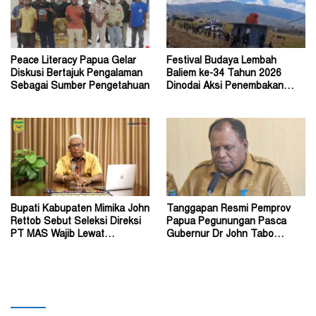
Peace Literacy Papua Gelar
Festival Budaya Lembah
Diskusi Bertajuk Pengalaman
Baliem ke-34 Tahun 2026
Sebagai Sumber Pengetahuan
Dinodai Aksi Penembakan
Oleh Orang Tak Dikenal
Bupati Kabupaten Mimika John
Tanggapan Resmi Pemprov
Rettob Sebut Seleksi Direksi
Papua Pegunungan Pasca
PT MAS Wajib Lewat
Gubernur Dr John Tabo
Mekanisme RUPS
Diadukan ke KPK RI