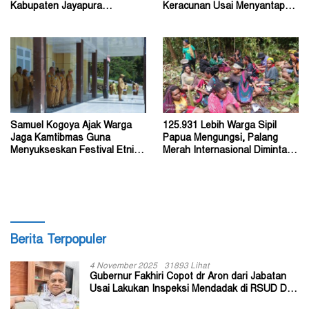
Kabupaten Jayapura
Keracunan Usai Menyantap
Diperkirakan Ratusan Orang
Menu Program MBG
Samuel Kogoya Ajak Warga
125.931 Lebih Warga Sipil
Jaga Kamtibmas Guna
Papua Mengungsi, Palang
Menyukseskan Festival Etnik
Merah Internasional Diminta
Religi dan HUT RI
Segera Turun Tangan
Berita Terpopuler
4 November 2025
31893 Lihat
Gubernur Fakhiri Copot dr Aron dari Jabatan
Usai Lakukan Inspeksi Mendadak di RSUD Dok
II Jayapura