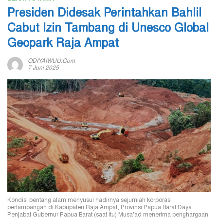
Presiden Didesak Perintahkan Bahlil
Cabut Izin Tambang di Unesco Global
Geopark Raja Ampat
ODIYAIWUU.com
7 Juni 2025
Kondisi bentang alam menyusul hadirnya sejumlah korporasi
pertambangan di Kabupaten Raja Ampat, Provinsi Papua Barat Daya.
Penjabat Gubernur Papua Barat (saat itu) Musa'ad menerima penghargaan