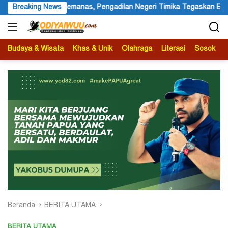
Langsung
 Timika Tegaskan Eksekusi Bukan Pemeriksaan Ulang
Breaking News
Festi
ke
konten
Budaya & Wisata
Khas & Unik
Olahraga
Literasi
Sosok
B
Beranda
BERITA UTAMA
BERITA UTAMA