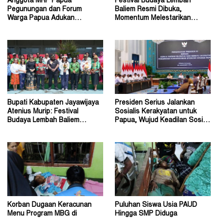
Anggota MRP Papua
Festival Budaya Lembah
Pegunungan dan Forum
Baliem Resmi Dibuka,
Warga Papua Adukan
Momentum Melestarikan
Gubernur John Tabo ke KPK
Budaya Warisan Leluhur
Bupati Kabupaten Jayawijaya
Presiden Serius Jalankan
Atenius Murip: Festival
Sosialis Kerakyatan untuk
Budaya Lembah Baliem
Papua, Wujud Keadilan Sosial
Dongkrak UMKM
bagi Masyarakat
Korban Dugaan Keracunan
Puluhan Siswa Usia PAUD
Menu Program MBG di
Hingga SMP Diduga