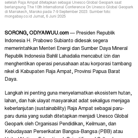
setelah Raja Ampat ditetapkan sebagai Unesco Global Geopark saat
berlangsung The 10th International Conference On Unesco Global Geopark
di Marrakech, Maroko pada 7-9 September 2023. Sumber foto:
mongabay.co.id Jumat, 6 Juni 2025
SORONG, ODIYAIWUU.com
— Presiden Republik
Indonesia H. Prabowo Subianto didesak segera
memerintahkan Menteri Energi dan Sumber Daya Mineral
Republik Indonesia Bahlil Lahadalia mencabut izin dan
menghentikan operasi perusahaan atau korporasi tambang
nikel di Kabupaten Raja Ampat, Provinsi Papua Barat
Daya.
Langkah ini penting guna menyelamatkan ekosistem hutan,
lahan, dan hak ulayat masyarakat adat sekaligus menjaga
keberlanjutan (sustainability) Raja Ampat sebagai paru-
paru dunia yang sudah ditetapkan menjadi Unesco Global
Geopark oleh Organisasi Pendidikan, Keilmuan, dan
Kebudayaan Perserikatan Bangsa-Bangsa (PBB) atau