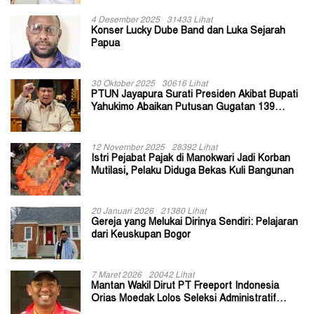
4 Desember 2025
31433 Lihat
Konser Lucky Dube Band dan Luka Sejarah
Papua
30 Oktober 2025
30616 Lihat
PTUN Jayapura Surati Presiden Akibat Bupati
Yahukimo Abaikan Putusan Gugatan 139
Kepala Kampung
12 November 2025
28392 Lihat
Istri Pejabat Pajak di Manokwari Jadi Korban
Mutilasi, Pelaku Diduga Bekas Kuli Bangunan
20 Januari 2026
21380 Lihat
Gereja yang Melukai Dirinya Sendiri: Pelajaran
dari Keuskupan Bogor
7 Maret 2026
20042 Lihat
Mantan Wakil Dirut PT Freeport Indonesia
Orias Moedak Lolos Seleksi Administratif
Calon ADK OJK