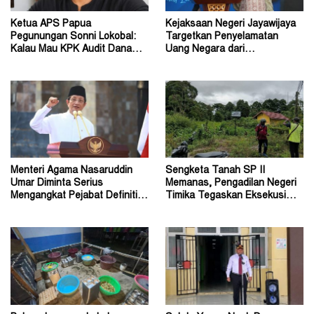
Ketua APS Papua
Kejaksaan Negeri Jayawijaya
Pegunungan Sonni Lokobal:
Targetkan Penyelamatan
Kalau Mau KPK Audit Dana
Uang Negara dari
Otsus Seluruh Tanah Papua
Penanganan Perkara Korupsi
Menteri Agama Nasaruddin
Sengketa Tanah SP II
Umar Diminta Serius
Memanas, Pengadilan Negeri
Mengangkat Pejabat Definitif
Timika Tegaskan Eksekusi
Dirjen Bimas Katolik
Bukan Pemeriksaan Ulang