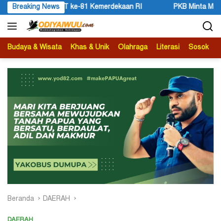
Langsung
 Kemerdekaan RI
Breaking News
PKB Minta Mendagri Tito Perhatikan Keakt
ke
konten
Budaya & Wisata
Khas & Unik
Olahraga
Literasi
Sosok
B
Beranda
DAERAH
DAERAH