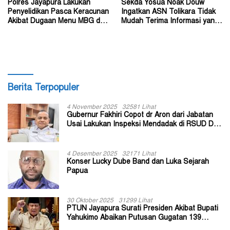
Polres Jayapura Lakukan
Sekda Yosua Noak Douw
Penyelidikan Pasca Keracunan
Ingatkan ASN Tolikara Tidak
Akibat Dugaan Menu MBG di
Mudah Terima Informasi yang
Depapre
Belum Akurat
Berita Terpopuler
4 November 2025
32581 Lihat
Gubernur Fakhiri Copot dr Aron dari Jabatan
Usai Lakukan Inspeksi Mendadak di RSUD Dok
II Jayapura
4 Desember 2025
32171 Lihat
Konser Lucky Dube Band dan Luka Sejarah
Papua
30 Oktober 2025
31299 Lihat
PTUN Jayapura Surati Presiden Akibat Bupati
Yahukimo Abaikan Putusan Gugatan 139
Kepala Kampung