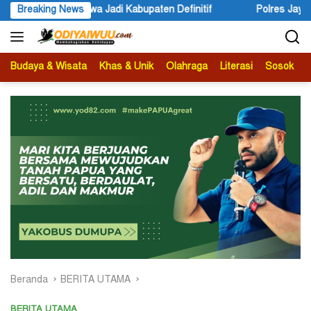
Langsung
initif
Breaking News
Polres Jayapura Lakukan Penyelidikan Pasca Kerac
ke
konten
Budaya & Wisata
Khas & Unik
Olahraga
Literasi
Sosok
B
Beranda
BERITA UTAMA
BERITA UTAMA