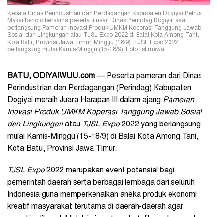
Kepala Dinas Perindustrian dan Perdagangan Kabupaten Dogiyai Petrus
Makai berfoto bersama peserta utusan Dinas Perindag Dogiyai saat
berlangsung Pameran Inovasi Produk UMKM Koperasi Tanggung Jawab
Sosial dan Lingkungan atau TJSL Expo 2022 di Balai Kota Among Tani,
Kota Batu, Provinsi Jawa Timur, Minggu (18/9). TJSL Expo 2022
berlangsung mulai Kamis-Minggu (15-18/9). Foto: Istimewa
BATU
, ODIYAIWUU.com
— Peserta pameran dari Dinas
Perindustrian dan Perdagangan (Perindag) Kabupaten
Dogiyai meraih Juara Harapan III dalam ajang
Pameran
Inovasi Produk UMKM Koperasi Tanggung Jawab
Sosial
dan Lingkungan
atau
TJSL Expo
2022 yang berlangsung
mulai Kamis-Minggu (15-18/9) di Balai Kota Among Tani,
Kota Batu, Provinsi Jawa Timur.
TJSL Expo
2022 merupakan event potensial bagi
pemerintah daerah serta berbagai lembaga dari seluruh
Indonesia guna memperkenalkan aneka produk ekonomi
kreatif masyarakat terutama di daerah-daerah agar