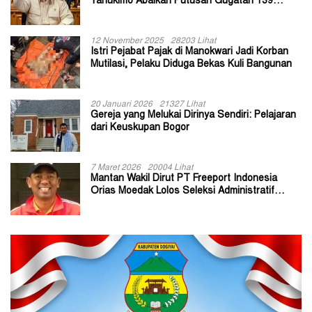
Yahukimo Abaikan Putusan Gugatan 139
Kepala Kampung
12 November 2025
28203 Lihat
Istri Pejabat Pajak di Manokwari Jadi Korban
Mutilasi, Pelaku Diduga Bekas Kuli Bangunan
20 Januari 2026
21327 Lihat
Gereja yang Melukai Dirinya Sendiri: Pelajaran
dari Keuskupan Bogor
7 Maret 2026
20004 Lihat
Mantan Wakil Dirut PT Freeport Indonesia
Orias Moedak Lolos Seleksi Administratif
Calon ADK OJK