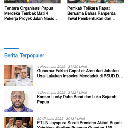
Tentara Organisasi Papua
Pemkab Tolikara Rapat
Merdeka Tembak Mati 4
Bersama Bahas Ranperda
Pekerja Proyek Jalan Nasional
Ihwal Pembentukan dan
di Kabupaten Tolikara
Susunan Perangkat Daerah
Berita Terpopuler
4 November 2025
31720 Lihat
Gubernur Fakhiri Copot dr Aron dari Jabatan
Usai Lakukan Inspeksi Mendadak di RSUD Dok
II Jayapura
4 Desember 2025
31221 Lihat
Konser Lucky Dube Band dan Luka Sejarah
Papua
30 Oktober 2025
30431 Lihat
PTUN Jayapura Surati Presiden Akibat Bupati