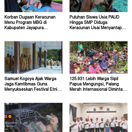
Korban Dugaan Keracunan
Puluhan Siswa Usia PAUD
Menu Program MBG di
Hingga SMP Diduga
Kabupaten Jayapura
Keracunan Usai Menyantap
Diperkirakan Ratusan Orang
Menu Program MBG
Samuel Kogoya Ajak Warga
125.931 Lebih Warga Sipil
Jaga Kamtibmas Guna
Papua Mengungsi, Palang
Menyukseskan Festival Etnik
Merah Internasional Diminta
Religi dan HUT RI
Segera Turun Tangan