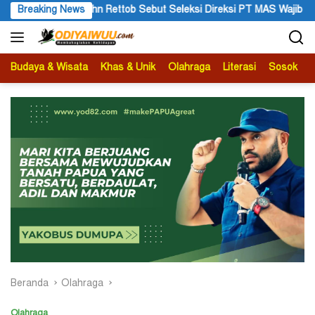
Langsung
ttob Sebut Seleksi Direksi PT MAS Wajib Lewat Mekanisme RUPS
Breaking News
ke
konten
Budaya & Wisata
Khas & Unik
Olahraga
Literasi
Sosok
B
Beranda
Olahraga
Olahraga