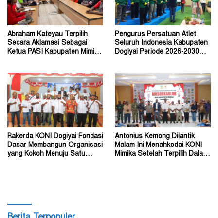
Abraham Kateyau Terpilih
Pengurus Persatuan Atlet
Secara Aklamasi Sebagai
Seluruh Indonesia Kabupaten
Ketua PASI Kabupaten Mimika
Dogiyai Periode 2026-2030
Periode 2026–2030
Resmi Dilantik
Rakerda KONI Dogiyai Fondasi
Antonius Kemong Dilantik
Dasar Membangun Organisasi
Malam Ini Menahkodai KONI
yang Kokoh Menuju Satu
Mimika Setelah Terpilih Dalam
Tujuan
Musorkablub
Berita Terpopuler