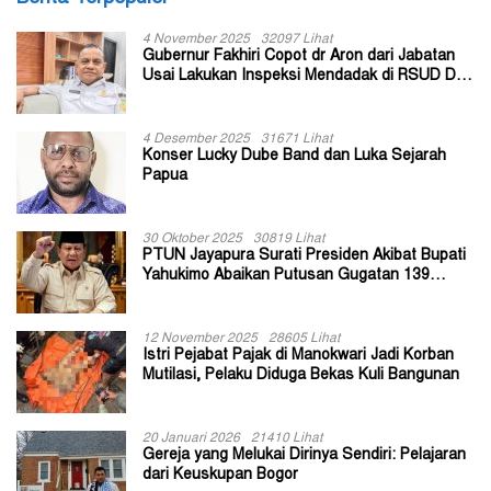
4 November 2025
32097 Lihat
Gubernur Fakhiri Copot dr Aron dari Jabatan
Usai Lakukan Inspeksi Mendadak di RSUD Dok
II Jayapura
4 Desember 2025
31671 Lihat
Konser Lucky Dube Band dan Luka Sejarah
Papua
30 Oktober 2025
30819 Lihat
PTUN Jayapura Surati Presiden Akibat Bupati
Yahukimo Abaikan Putusan Gugatan 139
Kepala Kampung
12 November 2025
28605 Lihat
Istri Pejabat Pajak di Manokwari Jadi Korban
Mutilasi, Pelaku Diduga Bekas Kuli Bangunan
20 Januari 2026
21410 Lihat
Gereja yang Melukai Dirinya Sendiri: Pelajaran
dari Keuskupan Bogor