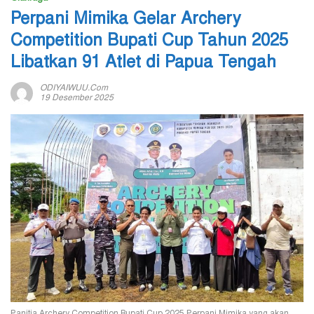
Perpani Mimika Gelar Archery
Competition Bupati Cup Tahun 2025
Libatkan 91 Atlet di Papua Tengah
ODIYAIWUU.com
19 Desember 2025
Panitia Archery Competition Bupati Cup 2025 Perpani Mimika yang akan