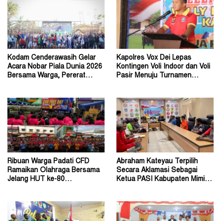
Kodam Cenderawasih Gelar
Kapolres Vox Dei Lepas
Acara Nobar Piala Dunia 2026
Kontingen Voli Indoor dan Voli
Bersama Warga, Pererat
Pasir Menuju Turnamen
Kebersamaan
Kapolda Cup 2026
Ribuan Warga Padati CFD
Abraham Kateyau Terpilih
Ramaikan Olahraga Bersama
Secara Aklamasi Sebagai
Jelang HUT ke-80
Ketua PASI Kabupaten Mimika
Bhayangkara Tahun 2026
Periode 2026–2030