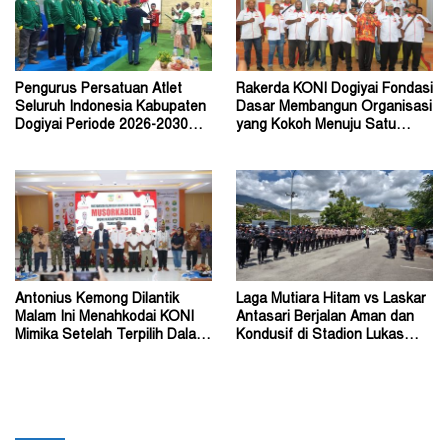
Pengurus Persatuan Atlet
Rakerda KONI Dogiyai Fondasi
Seluruh Indonesia Kabupaten
Dasar Membangun Organisasi
Dogiyai Periode 2026-2030
yang Kokoh Menuju Satu
Resmi Dilantik
Tujuan
Antonius Kemong Dilantik
Laga Mutiara Hitam vs Laskar
Malam Ini Menahkodai KONI
Antasari Berjalan Aman dan
Mimika Setelah Terpilih Dalam
Kondusif di Stadion Lukas
Musorkablub
Enembe