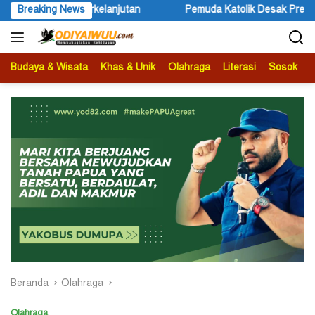
Langsung
Pemuda Katolik Desak Presiden Beri Atensi Terkait Peristiwa yang M
Breaking News
ke
konten
Budaya & Wisata
Khas & Unik
Olahraga
Literasi
Sosok
B
Beranda
Olahraga
Olahraga