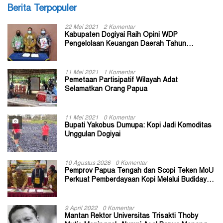
Berita Terpopuler
22 Mei 2021
2 Komentar
Kabupaten Dogiyai Raih Opini WDP
Pengelolaan Keuangan Daerah Tahun
Anggaran 2020
11 Mei 2021
1 Komentar
Pemetaan Partisipatif Wilayah Adat
Selamatkan Orang Papua
11 Mei 2021
0 Komentar
Bupati Yakobus Dumupa: Kopi Jadi Komoditas
Unggulan Dogiyai
10 Agustus 2026
0 Komentar
Pemprov Papua Tengah dan Scopi Teken MoU
Perkuat Pemberdayaan Kopi Melalui Budidaya
Berkelanjutan
9 April 2022
0 Komentar
Mantan Rektor Universitas Trisakti Thoby