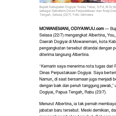
Bupati Kabupaten Dogiyai Yudas Tebai, S.Pd, M.Si (ki
sebagai Sekretaris Dinas Perpustakaan dan Arsip D
Tengah, Selasa (22/7). Foto: Istimewa
MOWANEMANI, ODIYAIWUU.com
— Bupa
Selasa (22/7) mengangkat Albertina, You,
Daerah Dogiyai di Mowanemani, kota Kab
pengangkatan tersebut ditandai dengan pe
diterima langsung Albertina.
“Kemarin saya menerima nota tugas dari 
Dinas Perpustakaan Dogiyai. Saya berteri
Namun, di saat bersamaan juga menjadi 
dengan baik dan penuh tanggung jawab,” 
Dogiyai, Papua Tengah, Rabu (23/7).
Menurut Albertina, ia tak pernah memba
jabatan baru tersebut. Meski demikian, 