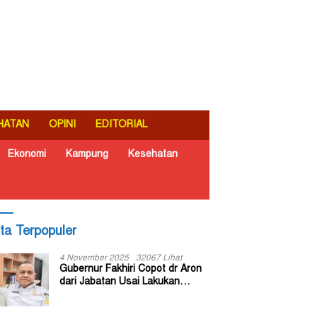
HATAN
OPINI
EDITORIAL
Ekonomi
Kampung
Kesehatan
ita Terpopuler
4 November 2025
32067 Lihat
Gubernur Fakhiri Copot dr Aron
dari Jabatan Usai Lakukan
Inspeksi Mendadak di RSUD Dok
II Jayapura