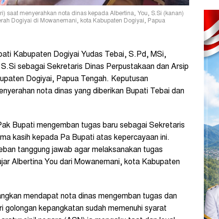
ri) saat menyerahkan nota dinas kepada Albertina, You, S.Si (kanan)
aerah Dogiyai di Mowanemani, kota Kabupaten Dogiyai, Papua
ti Kabupaten Dogiyai Yudas Tebai, S.Pd, MSi,
 S.Si sebagai Sekretaris Dinas Perpustakaan dan Arsip
upaten Dogiyai, Papua Tengah. Keputusan
nyerahan nota dinas yang diberikan Bupati Tebai dan
Pak Bupati mengemban tugas baru sebagai Sekretaris
ma kasih kepada Pa Bupati atas kepercayaan ini.
beban tanggung jawab agar melaksanakan tugas
ujar Albertina You dari Mowanemani, kota Kabupaten
yangkan mendapat nota dinas mengemban tugas dan
dari golongan kepangkatan sudah memenuhi syarat