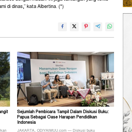
i di dinas,” kata Albertina. (*)
angit
Sejumlah Pembicara Tampil Dalam Diskusi Buku:
Papua Sebagai Oase Harapan Pendidikan
Indonesia
rkan
JAKARTA, ODIYAIWUU.com — Diskusi buku