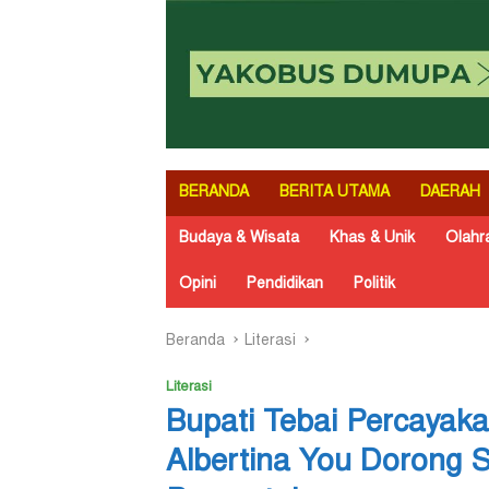
BERANDA
BERITA UTAMA
DAERAH
Budaya & Wisata
Khas & Unik
Olahr
Opini
Pendidikan
Politik
Beranda
Literasi
Literasi
Bupati Tebai Percayaka
Albertina You Dorong