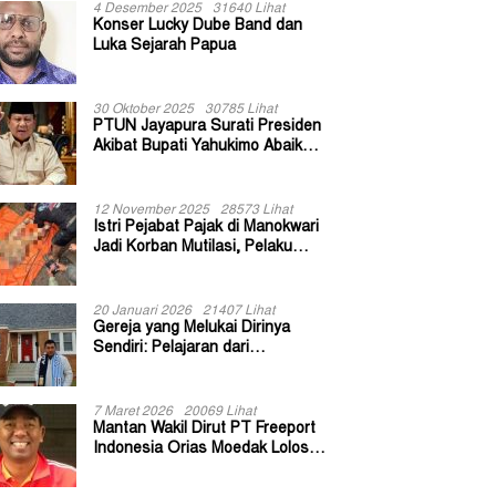
4 Desember 2025
31640 Lihat
Konser Lucky Dube Band dan
Luka Sejarah Papua
30 Oktober 2025
30785 Lihat
PTUN Jayapura Surati Presiden
Akibat Bupati Yahukimo Abaikan
Putusan Gugatan 139 Kepala
Kampung
12 November 2025
28573 Lihat
Istri Pejabat Pajak di Manokwari
Jadi Korban Mutilasi, Pelaku
Diduga Bekas Kuli Bangunan
20 Januari 2026
21407 Lihat
Gereja yang Melukai Dirinya
Sendiri: Pelajaran dari
Keuskupan Bogor
7 Maret 2026
20069 Lihat
Mantan Wakil Dirut PT Freeport
Indonesia Orias Moedak Lolos
Seleksi Administratif Calon ADK
OJK