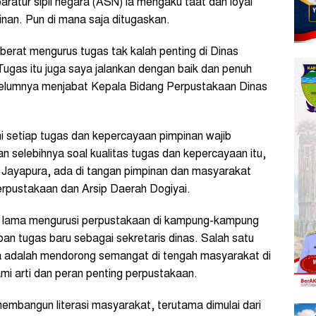
atur sipil negara (ASN) ia mengaku taat dan loyal
nan. Pun di mana saja ditugaskan.
berat mengurus tugas tak kalah penting di Dinas
ugas itu juga saya jalankan dengan baik dan penuh
belumnya menjabat Kepala Bidang Perpustakaan Dinas
i setiap tugas dan kepercayaan pimpinan wajib
n selebihnya soal kualitas tugas dan kepercayaan itu,
k Jayapura, ada di tangan pimpinan dan masyarakat
Perpustakaan dan Arsip Daerah Dogiyai.
g lama mengurusi perpustakaan di kampung-kampung
n tugas baru sebagai sekretaris dinas. Salah satu
ya adalah mendorong semangat di tengah masyarakat di
arti dan peran penting perpustakaan.
bangun literasi masyarakat, terutama dimulai dari