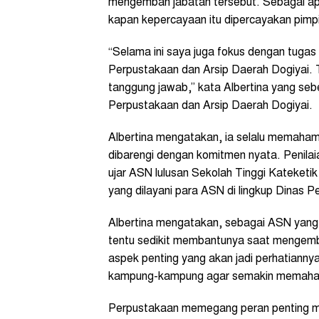
mengemban jabatan tersebut. Sebagai apar
kapan kepercayaan itu dipercayakan pimpi
“Selama ini saya juga fokus dengan tugas 
Perpustakaan dan Arsip Daerah Dogiyai. T
tanggung jawab,” kata Albertina yang se
Perpustakaan dan Arsip Daerah Dogiyai.
Albertina mengatakan, ia selalu memaham
dibarengi dengan komitmen nyata. Penilaia
ujar ASN lulusan Sekolah Tinggi Kateketi
yang dilayani para ASN di lingkup Dinas 
Albertina mengatakan, sebagai ASN yan
tentu sedikit membantunya saat mengemba
aspek penting yang akan jadi perhatiann
kampung-kampung agar semakin memahami 
Perpustakaan memegang peran penting mem