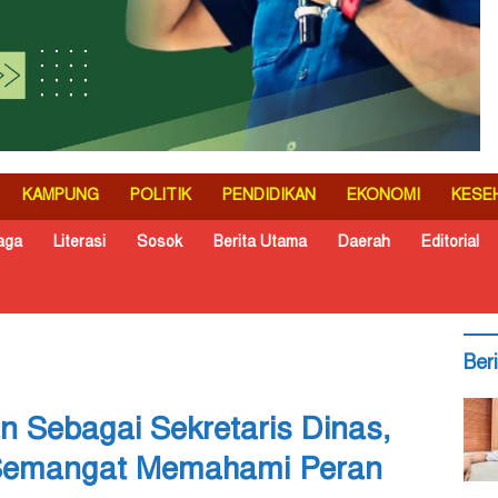
KAMPUNG
POLITIK
PENDIDIKAN
EKONOMI
KESE
aga
Literasi
Sosok
Berita Utama
Daerah
Editorial
Ber
n Sebagai Sekretaris Dinas,
 Semangat Memahami Peran