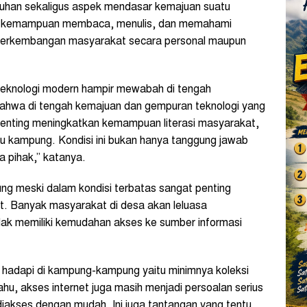
tuhan sekaligus aspek mendasar kemajuan suatu
an kemampuan membaca, menulis, dan memahami
i perkembangan masyarakat secara personal maupun
eknologi modern hampir mewabah di tengah
ahwa di tengah kemajuan dan gempuran teknologi yang
enting meningkatkan kemampuan literasi masyarakat,
au kampung. Kondisi ini bukan hanya tanggung jawab
ua pihak,” katanya.
g meski dalam kondisi terbatas sangat penting
t. Banyak masyarakat di desa akan leluasa
ak memiliki kemudahan akses ke sumber informasi
ta hadapi di kampung-kampung yaitu minimnya koleksi
hu, akses internet juga masih menjadi persoalan serius
diakses dengan mudah. Ini juga tantangan yang tentu