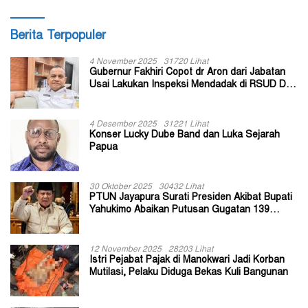
Berita Terpopuler
4 November 2025
31720 Lihat
Gubernur Fakhiri Copot dr Aron dari Jabatan
Usai Lakukan Inspeksi Mendadak di RSUD Dok
II Jayapura
4 Desember 2025
31221 Lihat
Konser Lucky Dube Band dan Luka Sejarah
Papua
30 Oktober 2025
30432 Lihat
PTUN Jayapura Surati Presiden Akibat Bupati
Yahukimo Abaikan Putusan Gugatan 139
Kepala Kampung
12 November 2025
28203 Lihat
Istri Pejabat Pajak di Manokwari Jadi Korban
Mutilasi, Pelaku Diduga Bekas Kuli Bangunan