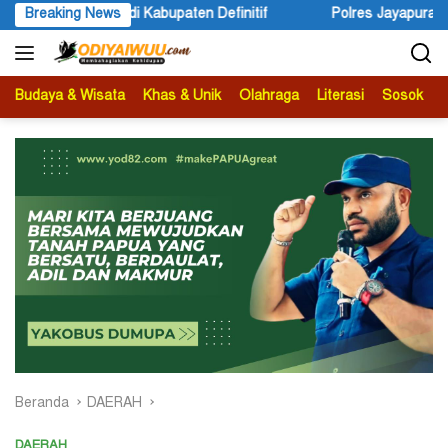
Langsung
bupaten Definitif
Breaking News
Polres Jayapura Lakukan Penyelidikan 
ke
konten
Budaya & Wisata
Khas & Unik
Olahraga
Literasi
Sosok
B
Beranda
DAERAH
DAERAH