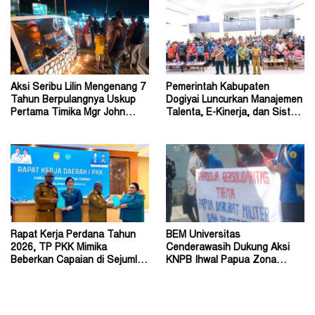
Aksi Seribu Lilin Mengenang 7
Pemerintah Kabupaten
Tahun Berpulangnya Uskup
Dogiyai Luncurkan Manajemen
Pertama Timika Mgr John
Talenta, E-Kinerja, dan Sistem
Philip Saklil, Pr
Dokumen Digital
Rapat Kerja Perdana Tahun
BEM Universitas
2026, TP PKK Mimika
Cenderawasih Dukung Aksi
Beberkan Capaian di Sejumlah
KNPB Ihwal Papua Zona
Sektor Strategis
Darurat Militer dan
Kemanusiaan