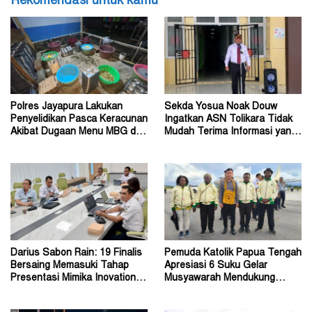
Rekomendasi untuk kamu
Polres Jayapura Lakukan
Sekda Yosua Noak Douw
Penyelidikan Pasca Keracunan
Ingatkan ASN Tolikara Tidak
Akibat Dugaan Menu MBG di
Mudah Terima Informasi yang
Depapre
Belum Akurat
Darius Sabon Rain: 19 Finalis
Pemuda Katolik Papua Tengah
Bersaing Memasuki Tahap
Apresiasi 6 Suku Gelar
Presentasi Mimika Inovation
Musyawarah Mendukung
Week 2026
Perda Jadi Acuan Dewan