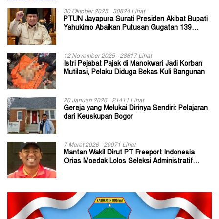
30 Oktober 2025
30824 Lihat
PTUN Jayapura Surati Presiden Akibat Bupati
Yahukimo Abaikan Putusan Gugatan 139
Kepala Kampung
12 November 2025
28617 Lihat
Istri Pejabat Pajak di Manokwari Jadi Korban
Mutilasi, Pelaku Diduga Bekas Kuli Bangunan
20 Januari 2026
21411 Lihat
Gereja yang Melukai Dirinya Sendiri: Pelajaran
dari Keuskupan Bogor
7 Maret 2026
20071 Lihat
Mantan Wakil Dirut PT Freeport Indonesia
Orias Moedak Lolos Seleksi Administratif
Calon ADK OJK