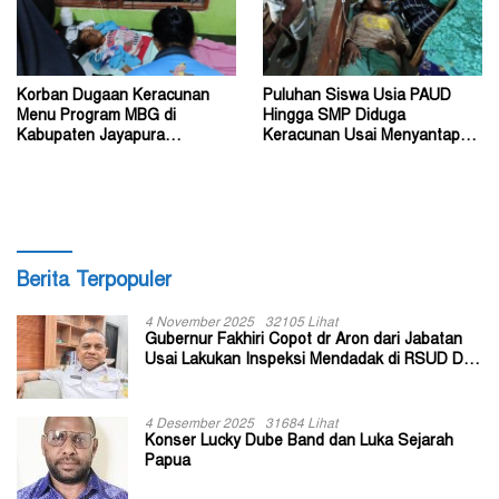
Korban Dugaan Keracunan
Puluhan Siswa Usia PAUD
Menu Program MBG di
Hingga SMP Diduga
Kabupaten Jayapura
Keracunan Usai Menyantap
Diperkirakan Ratusan Orang
Menu Program MBG
Berita Terpopuler
4 November 2025
32105 Lihat
Gubernur Fakhiri Copot dr Aron dari Jabatan
Usai Lakukan Inspeksi Mendadak di RSUD Dok
II Jayapura
4 Desember 2025
31684 Lihat
Konser Lucky Dube Band dan Luka Sejarah
Papua