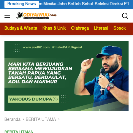
Langsung
hn Rettob Sebut Seleksi Direksi PT MAS Wajib Lewat Mekanisme RU
Breaking News
ke
konten
Budaya & Wisata
Khas & Unik
Olahraga
Literasi
Sosok
B
Beranda
BERITA UTAMA
BERITA UTAMA