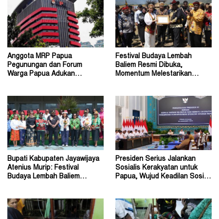
Anggota MRP Papua
Festival Budaya Lembah
Pegunungan dan Forum
Baliem Resmi Dibuka,
Warga Papua Adukan
Momentum Melestarikan
Gubernur John Tabo ke KPK
Budaya Warisan Leluhur
Bupati Kabupaten Jayawijaya
Presiden Serius Jalankan
Atenius Murip: Festival
Sosialis Kerakyatan untuk
Budaya Lembah Baliem
Papua, Wujud Keadilan Sosial
Dongkrak UMKM
bagi Masyarakat