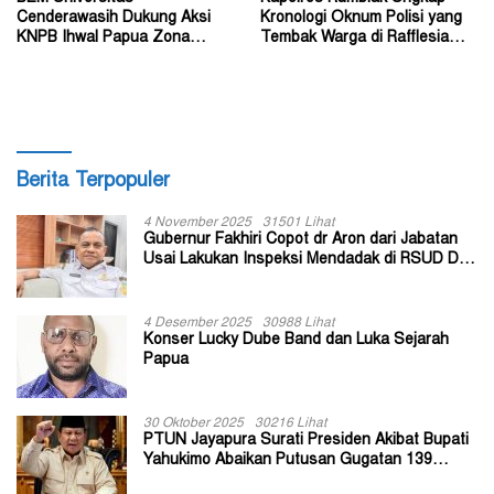
Cenderawasih Dukung Aksi
Kronologi Oknum Polisi yang
KNPB Ihwal Papua Zona
Tembak Warga di Rafflesia
Darurat Militer dan
Residence Timika
Kemanusiaan
Berita Terpopuler
4 November 2025
31501 Lihat
Gubernur Fakhiri Copot dr Aron dari Jabatan
Usai Lakukan Inspeksi Mendadak di RSUD Dok
II Jayapura
4 Desember 2025
30988 Lihat
Konser Lucky Dube Band dan Luka Sejarah
Papua
30 Oktober 2025
30216 Lihat
PTUN Jayapura Surati Presiden Akibat Bupati
Yahukimo Abaikan Putusan Gugatan 139
Kepala Kampung