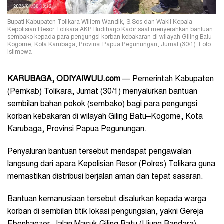
Bupati Kabupaten Tolikara Willem Wandik, S.Sos dan Wakil Kepala
Kepolisian Resor Tolikara AKP Budiharjo Kadir saat menyerahkan bantuan
sembako kepada para pengungsi korban kebakaran di wilayah Giling Batu–
Kogome, Kota Karubaga, Provinsi Papua Pegunungan, Jumat (30/1). Foto:
Istimewa
KARUBAGA, ODIYAIWUU.com
— Pemerintah Kabupaten
(Pemkab) Tolikara, Jumat (30/1) menyalurkan bantuan
sembilan bahan pokok (sembako) bagi para pengungsi
korban kebakaran di wilayah Giling Batu–Kogome, Kota
Karubaga, Provinsi Papua Pegunungan.
Penyaluran bantuan tersebut mendapat pengawalan
langsung dari apara Kepolisian Resor (Polres) Tolikara guna
memastikan distribusi berjalan aman dan tepat sasaran.
Bantuan kemanusiaan tersebut disalurkan kepada warga
korban di sembilan titik lokasi pengungsian, yakni Gereja