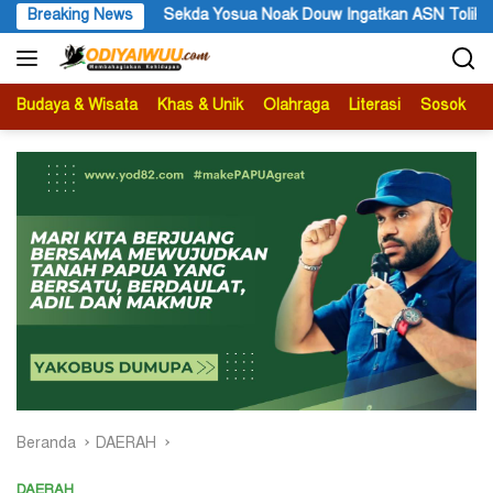
Langsung
 Yosua Noak Douw Ingatkan ASN Tolikara Tidak Mudah Terima Inform
Breaking News
ke
konten
Budaya & Wisata
Khas & Unik
Olahraga
Literasi
Sosok
B
Beranda
DAERAH
DAERAH