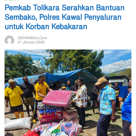
Pemkab Tolikara Serahkan Bantuan
Sembako, Polres Kawal Penyaluran
untuk Korban Kebakaran
ODIYAIWUU.com
31 Januari 2026