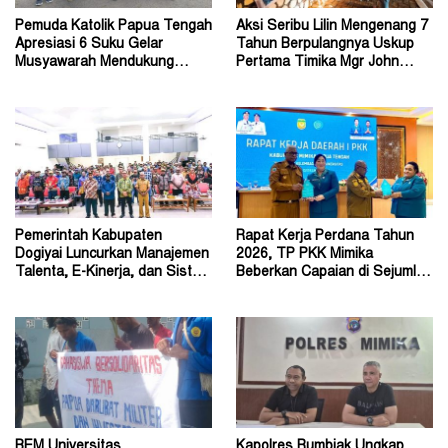
Pemuda Katolik Papua Tengah
Aksi Seribu Lilin Mengenang 7
Apresiasi 6 Suku Gelar
Tahun Berpulangnya Uskup
Musyawarah Mendukung
Pertama Timika Mgr John
Perda Jadi Acuan Dewan
Philip Saklil, Pr
Pemerintah Kabupaten
Rapat Kerja Perdana Tahun
Dogiyai Luncurkan Manajemen
2026, TP PKK Mimika
Talenta, E-Kinerja, dan Sistem
Beberkan Capaian di Sejumlah
Dokumen Digital
Sektor Strategis
BEM Universitas
Kapolres Rumbiak Ungkap