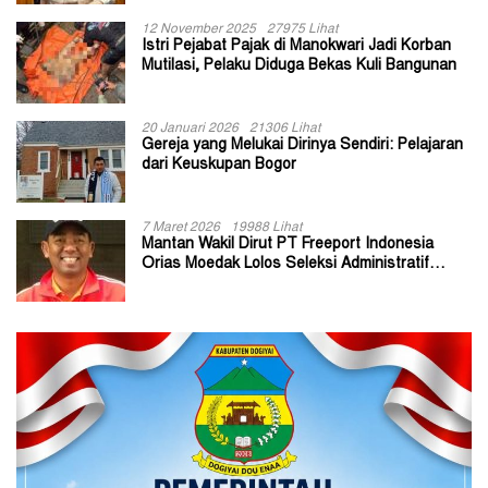
12 November 2025
27975 Lihat
Istri Pejabat Pajak di Manokwari Jadi Korban
Mutilasi, Pelaku Diduga Bekas Kuli Bangunan
20 Januari 2026
21306 Lihat
Gereja yang Melukai Dirinya Sendiri: Pelajaran
dari Keuskupan Bogor
7 Maret 2026
19988 Lihat
Mantan Wakil Dirut PT Freeport Indonesia
Orias Moedak Lolos Seleksi Administratif
Calon ADK OJK