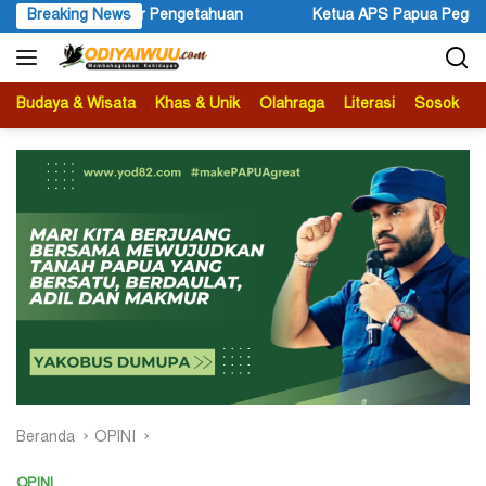
Langsung
Ketua APS Papua Pegunungan Sonni Lokobal: Kalau Mau KPK Aud
Breaking News
ke
konten
Budaya & Wisata
Khas & Unik
Olahraga
Literasi
Sosok
B
Beranda
OPINI
OPINI