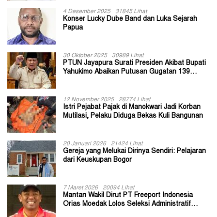
4 Desember 2025
31845 Lihat
Konser Lucky Dube Band dan Luka Sejarah
Papua
30 Oktober 2025
30989 Lihat
PTUN Jayapura Surati Presiden Akibat Bupati
Yahukimo Abaikan Putusan Gugatan 139
Kepala Kampung
12 November 2025
28774 Lihat
Istri Pejabat Pajak di Manokwari Jadi Korban
Mutilasi, Pelaku Diduga Bekas Kuli Bangunan
20 Januari 2026
21424 Lihat
Gereja yang Melukai Dirinya Sendiri: Pelajaran
dari Keuskupan Bogor
7 Maret 2026
20094 Lihat
Mantan Wakil Dirut PT Freeport Indonesia
Orias Moedak Lolos Seleksi Administratif
Calon ADK OJK